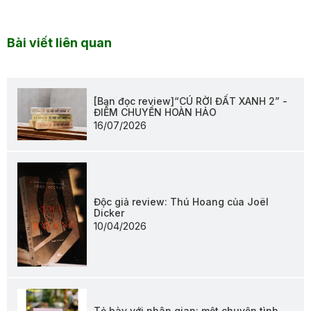
Bài viết liên quan
[Bạn đọc review]“CÚ RỜI ĐẤT XANH 2” -
ĐIỂM CHUYỂN HOÀN HẢO
16/07/2026
Độc giả review: Thú Hoang của Joël
Dicker
10/04/2026
Tỏ bày với nhân gian: một chuyện tình