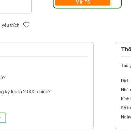
Mã: FS
 yêu thích
Thôn
Tác 
gà?
Dịch 
Nhà 
g kỷ lục là 2.000 chiếc?
Kích
Số t
yện tranh hài hước ở trên và kiến thức
Ngày
c của các em trở nên vui vẻ, dễ dàng hơn.