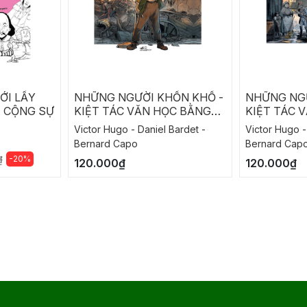
ỚI LẦY
NHỮNG NGƯỜI KHỐN KHỔ -
NHỮNG NGƯ
À CỘNG SỰ
KIỆT TÁC VĂN HỌC BẰNG
KIỆT TÁC 
TRANH
TRANH
Victor Hugo - Daniel Bardet -
Victor Hugo -
Bernard Capo
Bernard Cap
-20%
₫
120.000₫
120.000₫