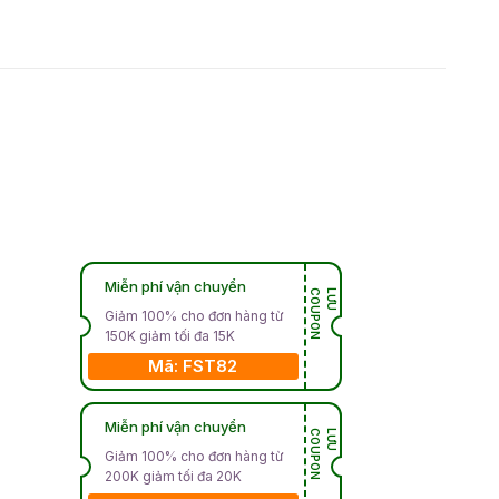
Miễn phí vận chuyển
N
L
Ư
U
C
O
U
P
O
Giảm 100% cho đơn hàng từ
150K giảm tối đa 15K
Mã: FST82
Miễn phí vận chuyển
N
L
Ư
U
C
O
U
P
O
Giảm 100% cho đơn hàng từ
200K giảm tối đa 20K