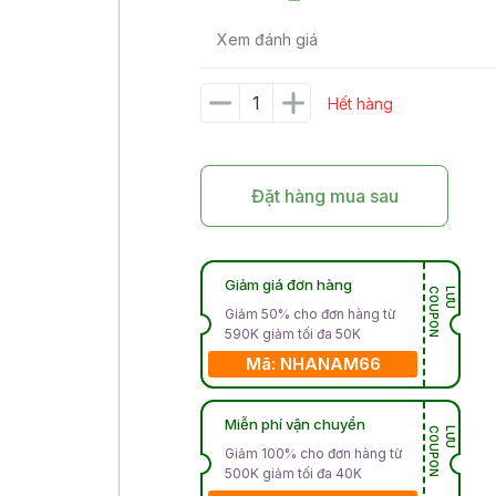
Xem đánh giá
Hết hàng
Đặt hàng mua sau
Giảm giá đơn hàng
N
L
Ư
U
C
O
U
P
O
Giảm 50% cho đơn hàng từ
590K giảm tối đa 50K
Mã: NHANAM66
Miễn phí vận chuyển
N
L
Ư
U
C
O
U
P
O
Giảm 100% cho đơn hàng từ
500K giảm tối đa 40K