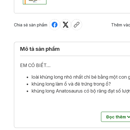
Chia sẻ sản phẩm
Thêm vào
Mô tả sản phẩm
EM CÓ BIẾT…
loài khủng long nhỏ nhất chỉ bé bằng một con 
khủng long làm ổ và đẻ trứng trong ổ?
khủng long Anatosaurus có bộ răng đạt số lượn
Bộ sách dành cho trẻ từ 5 tuổi này bao gồm phần tru
Đọc thêm
khoa học thực tế ở dưới, giúp quá trình học kiến thứ