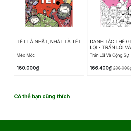
TẾT LÀ NHẤT, NHẤT LÀ TẾT
DANH TÁC THẾ GI
LỘI - TRẦN LỖI V
Mèo Mốc
Trần Lỗi Và Cộng Sự
160.000₫
166.400₫
208.000
Có thể bạn cũng thích