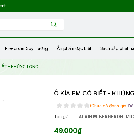
ent
Pre-order Suy Tưởng
Ẩn phẩm đặc biệt
Sách sắp phát h
BIẾT - KHỦNG LONG
Ô KÌA EM CÓ BIẾT - KHỦN
(Chưa có đánh giá)
Đã
Tác giả:
ALAIN M. BERGERON
,
MIC
49.000₫