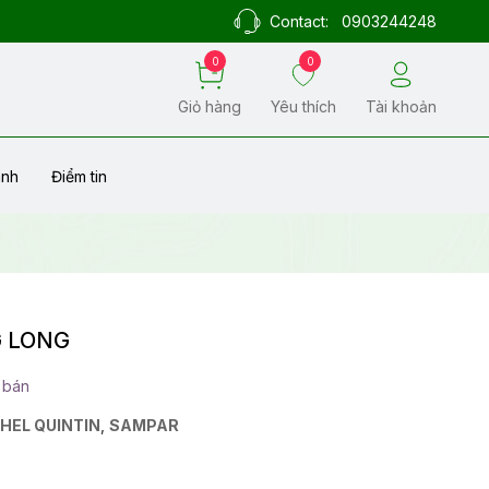
Contact:
0903244248
0
0
Giỏ hàng
Yêu thích
Tài khoản
ành
Điểm tin
G LONG
 bán
HEL QUINTIN
,
SAMPAR