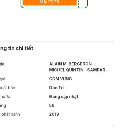
Mã: FST8
g tin chi tiết
giả
ALAIN M. BERGERON -
MICHEL QUINTIN - SAMPAR
giả
CỐM VỪNG
xuất bản
Dân Trí
 thước
Đang cập nhật
rang
56
 phát hành
2019