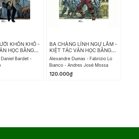
ỜI KHỐN KHỔ -
BA CHÀNG LÍNH NGỰ LÂM -
TÂY 
VĂN HỌC BẰNG
KIỆT TÁC VĂN HỌC BẰNG
TRANH
 Daniel Bardet -
Alexandre Dumas - Fabrizio Lo
Trần L
o
Bianco - Andres José Mossa
172.
120.000₫