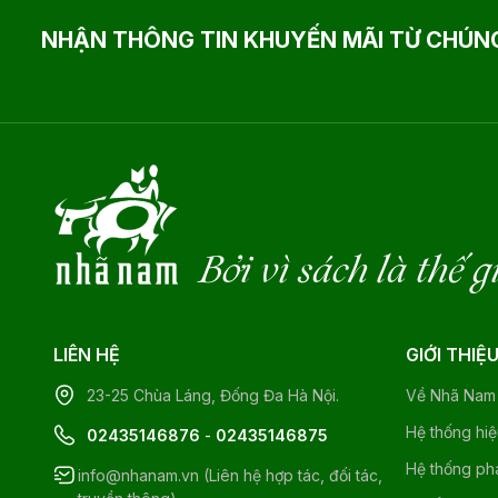
NHẬN THÔNG TIN KHUYẾN MÃI TỪ CHÚNG
Bởi vì sách là thế g
LIÊN HỆ
GIỚI THIỆ
23-25 Chùa Láng, Đống Đa Hà Nội.
Về Nhã Nam
Hệ thống hi
02435146876
-
02435146875
Hệ thống ph
info@nhanam.vn (Liên hệ hợp tác, đối tác,