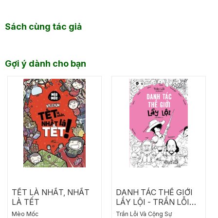
Sách cùng tác giả
Gợi ý dành cho bạn
TẾT LÀ NHẤT, NHẤT
DANH TÁC THẾ GIỚI
LÀ TẾT
LẦY LỘI - TRẦN LỖI
VÀ CỘNG SỰ
Mèo Mốc
Trần Lỗi Và Cộng Sự