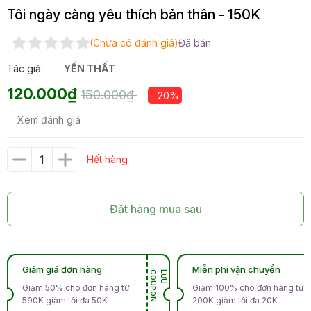
Tôi ngày càng yêu thích bản thân - 150K
(Chưa có đánh giá)
Đã bán
Tác giả:
YẾN THẤT
120.000₫
150.000₫
- 20%
Xem đánh giá
Hết hàng
Đặt hàng mua sau
Giảm giá đơn hàng
Miễn phí vận chuyển
N
L
Ư
U
C
O
U
P
O
Giảm 50% cho đơn hàng từ
Giảm 100% cho đơn hàng từ
590K giảm tối đa 50K
200K giảm tối đa 20K