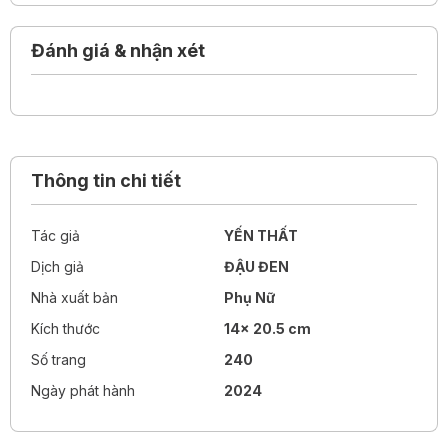
thuốc cho tâm hồn thư thái.
Đánh giá & nhận xét
Cuộc đời ngoài nước mắt còn có những món quà. Khi biết
yêu thương bản thân, ta sẽ nhận ra mọi điều lãng mạn và
tuyệt diệu đều bắt nguồn từ chính tình yêu ấy.
Thông tin chi tiết
Tác giả
YẾN THẤT
Dịch giả
ĐẬU ĐEN
Nhà xuất bản
Phụ Nữ
Kích thước
14x 20.5 cm
Số trang
240
Ngày phát hành
2024