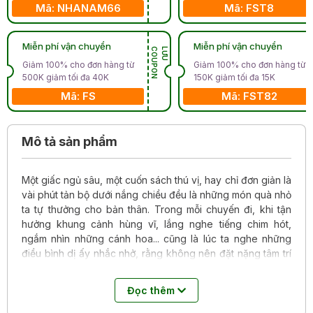
Mã: NHANAM66
Mã: FST8
Miễn phí vận chuyển
Miễn phí vận chuyển
N
L
Ư
U
C
O
U
P
O
Giảm 100% cho đơn hàng từ
Giảm 100% cho đơn hàng từ
500K giảm tối đa 40K
150K giảm tối đa 15K
Mã: FS
Mã: FST82
Mô tả sản phẩm
Một giấc ngủ sâu, một cuốn sách thú vị, hay chỉ đơn giản là
vài phút tản bộ dưới nắng chiều đều là những món quà nhỏ
ta tự thưởng cho bản thân. Trong mỗi chuyến đi, khi tận
hưởng khung cảnh hùng vĩ, lắng nghe tiếng chim hót,
ngắm nhìn những cánh hoa... cũng là lúc ta nghe những
điều bình dị ấy nhắc nhở, rằng không nên đặt nặng tâm trí
vào những thứ ngoài tầm kiểm soát.
Đọc thêm
Chấp nhận bản thân không hoàn hảo, giữ khoảng cách với
lời nói và hành động tiêu cực của người khác chính là liều