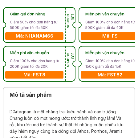
Giảm giá đơn hàng
Miễn phí vận chuyển
N
L
Ư
U
C
O
U
P
O
Giảm 50% cho đơn hàng từ
Giảm 100% cho đơn hàng từ
590K giảm tối đa 50K
500K giảm tối đa 40K
Mã: NHANAM66
Mã: FS
Miễn phí vận chuyển
Miễn phí vận chuyển
N
L
Ư
U
C
O
U
P
O
Giảm 100% cho đơn hàng từ
Giảm 100% cho đơn hàng từ
200K giảm tối đa 20K
150K giảm tối đa 15K
Mã: FST8
Mã: FST82
Mô tả sản phẩm
D’Artagnan là một chàng trai kiêu hãnh và can trường.
Chàng luôn có một mong ước: trở thành lính ngự lâm! Và
rồi, khi ước mơ trở thành sự thật thì những cuộc phiêu lưu
đầy hiểm nguy cùng ba đồng đội Athos, Porthos, Aramis
cũng bắt đầu.