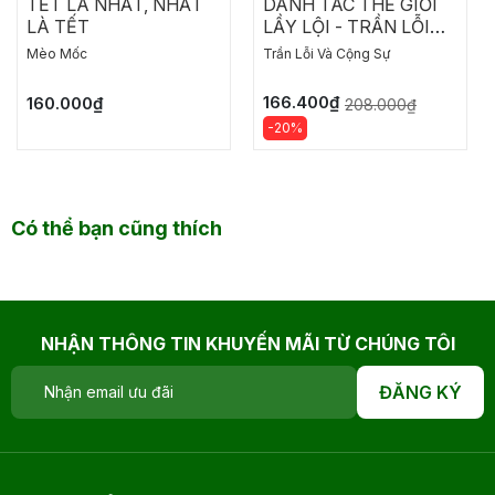
TẾT LÀ NHẤT, NHẤT
DANH TÁC THẾ GIỚI
LÀ TẾT
LẦY LỘI - TRẦN LỖI
VÀ CỘNG SỰ
Mèo Mốc
Trần Lỗi Và Cộng Sự
166.400₫
160.000₫
208.000₫
-20%
Có thể bạn cũng thích
NHẬN THÔNG TIN KHUYẾN MÃI TỪ CHÚNG TÔI
ĐĂNG KÝ