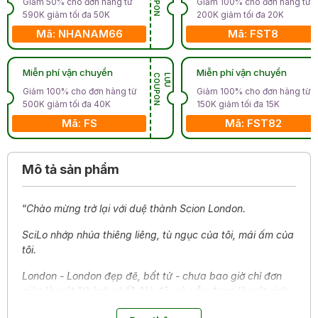
Giảm 50% cho đơn hàng từ
Giảm 100% cho đơn hàng từ
590K giảm tối đa 50K
200K giảm tối đa 20K
Mã: NHANAM66
Mã: FST8
Miễn phí vận chuyển
Miễn phí vận chuyển
N
L
Ư
U
C
O
U
P
O
Giảm 100% cho đơn hàng từ
Giảm 100% cho đơn hàng từ
500K giảm tối đa 40K
150K giảm tối đa 15K
Mã: FS
Mã: FST82
Mô tả sản phẩm
“
Chào mừng trở lại với duệ thành Scion London.
SciLo nhớp nhúa thiêng liêng, tù ngục của tôi, mái ấm của
tôi.
London - London đẹp đẽ, bất tử - chưa bao giờ chỉ đơn
giản là một "thành phố". Nó đã, và vẫn đang là một sinh
vật có sức sống, có hơi thở. Nó giấu kín những bí mật