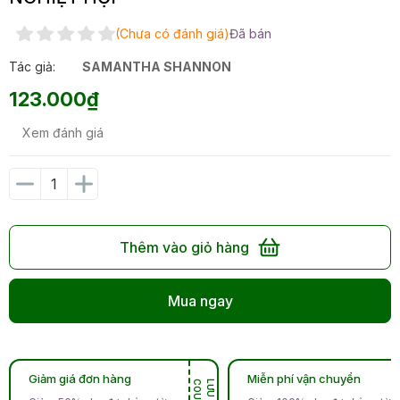
(Chưa có đánh giá)
Đã bán
Tác giả:
SAMANTHA SHANNON
123.000₫
Xem đánh giá
Thêm vào giỏ hàng
Mua ngay
Giảm giá đơn hàng
Miễn phí vận chuyển
N
L
Ư
U
C
O
U
P
O