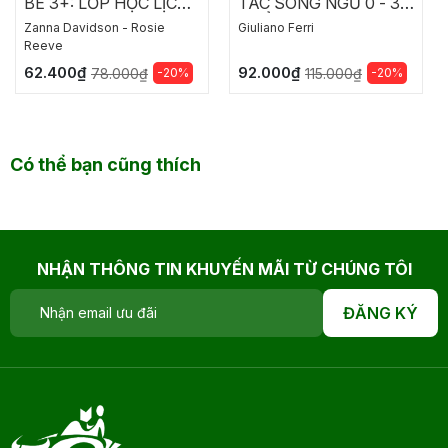
BÉ 3+: LỚP HỌC LỊCH
TÁC SONG NGỮ 0 - 3
SỰ CỦA CÔ MOLLY
TUỔI - Ú OÀ
Zanna Davidson - Rosie
Giuliano Ferri
Reeve
62.400₫
92.000₫
-20%
-20%
78.000₫
115.000₫
Có thể bạn cũng thích
NHẬN THÔNG TIN KHUYẾN MÃI TỪ CHÚNG TÔI
ĐĂNG KÝ