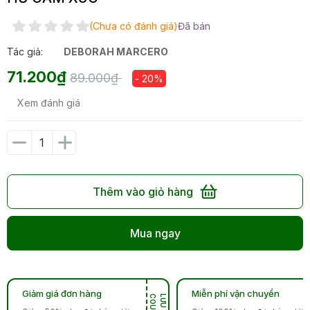
(Chưa có đánh giá)
Đã bán
Tác giả:
DEBORAH MARCERO
71.200₫
89.000₫
- 20%
Xem đánh giá
Thêm vào giỏ hàng
Mua ngay
Giảm giá đơn hàng
Miễn phí vận chuyển
N
L
Ư
U
C
O
U
P
O