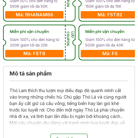
Giảm 50% cho đơn hàng từ
Giảm 100% cho đơn hàng từ
590K giảm tối đa 50K
150K giảm tối đa 15K
Mã: NHANAM66
Mã: FST82
Miễn phí vận chuyển
Miễn phí vận chuyển
N
L
Ư
U
C
O
U
P
O
Giảm 100% cho đơn hàng từ
Giảm 100% cho đơn hàng từ
200K giảm tối đa 20K
500K giảm tối đa 40K
Mã: FST8
Mã: FS
Mô tả sản phẩm
Thỏ Lam thích thu lượm mọi điều đẹp đẽ quanh mình cất
vào trong những chiếc hũ. Chú gặp Thỏ Lá và cùng người
bạn ấy cất giữ cả cầu vồng, tiếng biển hay làn gió khẽ
trước lúc tuyết rơi. Cho đến một ngày Thỏ Lá phải chuyển
nhà đi xa, và tình bạn lần đầu bị ngăn bởi khoảng cách...
Một câu chuyện dịu dàng với tranh minh họa tuyệt đẹp về
những điều bé nhỏ, những ký ức được nâng niu, và tình
bạn diệu kỳ.