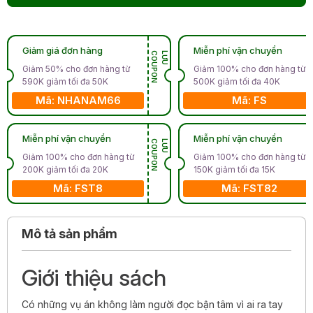
Giảm giá đơn hàng
Miễn phí vận chuyển
N
L
Ư
U
C
O
U
P
O
Giảm 50% cho đơn hàng từ
Giảm 100% cho đơn hàng từ
590K giảm tối đa 50K
500K giảm tối đa 40K
Mã: NHANAM66
Mã: FS
Miễn phí vận chuyển
Miễn phí vận chuyển
N
L
Ư
U
C
O
U
P
O
Giảm 100% cho đơn hàng từ
Giảm 100% cho đơn hàng từ
200K giảm tối đa 20K
150K giảm tối đa 15K
Mã: FST8
Mã: FST82
Mô tả sản phẩm
Giới thiệu sách
Có những vụ án không làm người đọc bận tâm vì ai ra tay