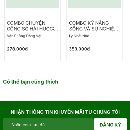
COMBO CHUYỆN
COMBO KỸ NĂNG
CÔNG SỞ HÀI HƯỚC:
SỐNG VÀ SỰ NGHIỆP:
CHO AI GHÉT ĐI LÀM -
NHẬT KÝ THĂNG
Văn Phòng Động Vật
Lý Nhất Nặc
NĂM THÁNG ĐẰNG
CHỨC CỦA TIỂU
ĐẴNG, CHẲNG CÓ
CƯỜNG - SỨC MẠNH
278.000₫
353.000₫
NGÀY NÀO THÍCH
ĐẾN TỪ ĐÂU
HỢP ĐI LÀM
Có thể bạn cũng thích
NHẬN THÔNG TIN KHUYẾN MÃI TỪ CHÚNG TÔI
ĐĂNG KÝ