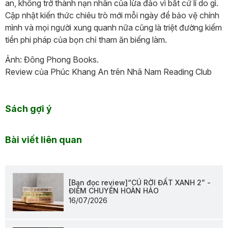
an, không trở thành nạn nhân của lừa đảo vì bất cứ lí do gì.
Cập nhật kiến thức chiêu trò mới mỗi ngày để bảo vệ chính
mình và mọi người xung quanh nữa cũng là triệt đường kiếm
tiền phi pháp của bọn chỉ tham ăn biếng làm.
Ảnh: Đông Phong Books.
Review của Phúc Khang An trên Nhã Nam Reading Club
Sách gợi ý
Bài viết liên quan
[Bạn đọc review]“CÚ RỜI ĐẤT XANH 2” -
ĐIỂM CHUYỂN HOÀN HẢO
16/07/2026