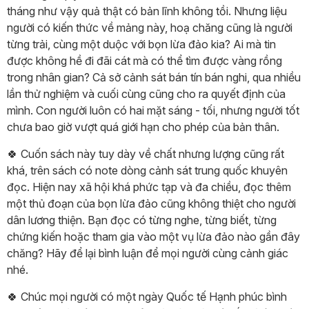
tháng như vậy quả thật có bản lĩnh không tồi. Nhưng liệu
người có kiến thức về mảng này, hoạ chăng cũng là người
từng trải, cùng một duộc với bọn lừa đảo kia? Ai mà tin
được không hề đi đãi cát mà có thể tìm được vàng rồng
trong nhân gian? Cả sở cảnh sát bán tín bán nghi, qua nhiều
lần thử nghiệm và cuối cùng cũng cho ra quyết định của
mình. Con người luôn có hai mặt sáng - tối, nhưng người tốt
chưa bao giờ vượt quá giới hạn cho phép của bản thân.
🍀 Cuốn sách này tuy dày về chất nhưng lượng cũng rất
khá, trên sách có note dòng cảnh sát trung quốc khuyên
đọc. Hiện nay xã hội khá phức tạp và đa chiều, đọc thêm
một thủ đoạn của bọn lừa đảo cũng không thiệt cho người
dân lương thiện. Bạn đọc có từng nghe, từng biết, từng
chứng kiến hoặc tham gia vào một vụ lừa đảo nào gần đây
chăng? Hãy để lại bình luận để mọi người cùng cảnh giác
nhé.
🍀 Chúc mọi người có một ngày Quốc tế Hạnh phúc bình