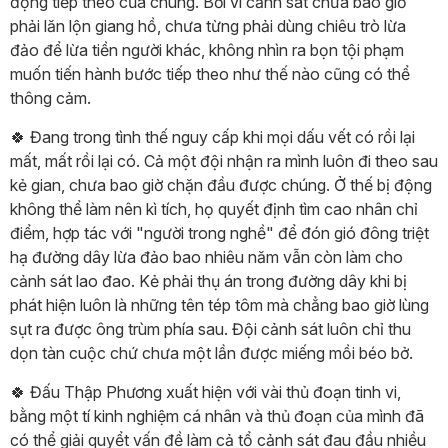
động tiếp theo của chúng. Bởi vì cảnh sát chưa bao giờ
phải lăn lộn giang hồ, chưa từng phải dùng chiêu trò lừa
đảo để lừa tiền người khác, không nhìn ra bọn tội phạm
muốn tiến hành bước tiếp theo như thế nào cũng có thể
thông cảm.
🍀 Đang trong tình thế nguy cấp khi mọi dấu vết có rồi lại
mất, mất rồi lại có. Cả một đội nhận ra mình luôn đi theo sau
kẻ gian, chưa bao giờ chặn đầu được chúng. Ở thế bị động
không thể làm nên kì tích, họ quyết định tìm cao nhân chỉ
điểm, hợp tác với "người trong nghề" để đón gió đông triệt
hạ đường dây lừa đảo bao nhiêu năm vẫn còn làm cho
cảnh sát lao đao. Kẻ phải thụ án trong đường dây khi bị
phát hiện luôn là những tên tép tôm mà chẳng bao giờ lùng
sụt ra được ông trùm phía sau. Đội cảnh sát luôn chỉ thu
dọn tàn cuộc chứ chưa một lần được miếng mồi béo bở.
🍀 Đấu Thập Phương xuất hiện với vài thủ đoạn tinh vi,
bằng một tí kinh nghiệm cá nhân và thủ đoạn của mình đã
có thể giải quyểt vấn đề làm cả tổ cảnh sát đau đầu nhiều