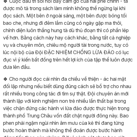
🍀 Cuộc đấu trí sôi nổi đầy cam go của hai phe chính - tà
được mô tả trong sách làm mình không thể ngừng lại khi
đọc sách. Một bên ở ngoài sáng, một bên được bóng tối
bao che, nhưng đi đêm lắm cũng có ngày gặp ma thôi,
chính diện luôn thắng hung tà dù thủ đoạn thì có phần lép
vế hơn. Bằng cách này hay cách khác, bằng tất cả nghiệp
vụ và chuyên môn, chiêu mộ người tài trong nước, tuy có
lúc nội bộ của Đội ĐẶC NHIỆM CHỐNG LỪA ĐẢO có lục
đục vì ý kiến bất đồng trên hết lợi ích của tập thể luôn được
đưa lên đầu.
🍀 Cho người đọc cái nhìn đa chiều về thiện - ác hai mặt
đối lập nhưng nếu biết dùng đúng cách sẽ bổ trợ cho nhau
rất nhiều trong công tác đi tìm sự thật. Đội chuyên án mới
thành lập với kinh nghiệm non trẻ nhiều lần thất bại trong
việc chặn đứng các hành vi lừa đảo được thực hiện trong
thành phố Trung Châu vốn đất chật người đông này. Bao
phen phải ngậm ngùi nhìn âm mưu của kẻ thì đang từng
bước hoàn thành mà không thể đoán được bước hành