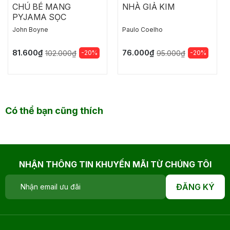
CHÚ BÉ MANG
NHÀ GIẢ KIM
PYJAMA SỌC
John Boyne
Paulo Coelho
81.600₫
76.000₫
-20%
-20%
102.000₫
95.000₫
Có thể bạn cũng thích
NHẬN THÔNG TIN KHUYẾN MÃI TỪ CHÚNG TÔI
ĐĂNG KÝ