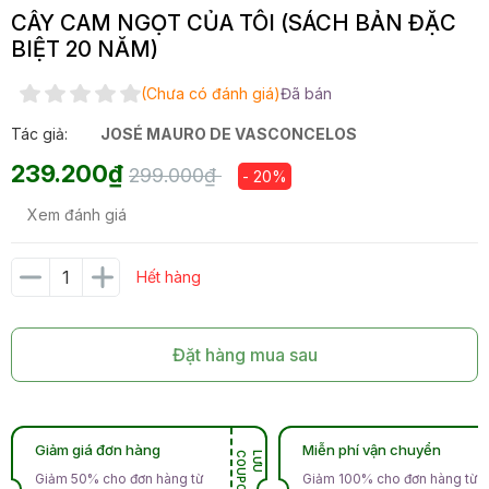
CÂY CAM NGỌT CỦA TÔI (SÁCH BẢN ĐẶC
BIỆT 20 NĂM)
(Chưa có đánh giá)
Đã bán
Tác giả:
JOSÉ MAURO DE VASCONCELOS
239.200₫
299.000₫
- 20%
Xem đánh giá
Hết hàng
Đặt hàng mua sau
Giảm giá đơn hàng
Miễn phí vận chuyển
N
L
Ư
U
C
O
U
P
O
Giảm 50% cho đơn hàng từ
Giảm 100% cho đơn hàng từ