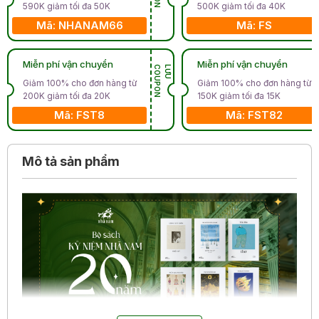
590K giảm tối đa 50K
500K giảm tối đa 40K
Mã: NHANAM66
Mã: FS
Miễn phí vận chuyển
Miễn phí vận chuyển
N
L
Ư
U
C
O
U
P
O
Giảm 100% cho đơn hàng từ
Giảm 100% cho đơn hàng từ
200K giảm tối đa 20K
150K giảm tối đa 15K
Mã: FST8
Mã: FST82
Mô tả sản phẩm