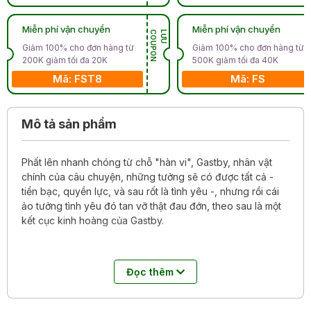
Miễn phí vận chuyển
Miễn phí vận chuyển
N
L
Ư
U
C
O
U
P
O
Giảm 100% cho đơn hàng từ
Giảm 100% cho đơn hàng từ
200K giảm tối đa 20K
500K giảm tối đa 40K
Mã: FST8
Mã: FS
Mô tả sản phẩm
Phất lên nhanh chóng từ chỗ "hàn vi", Gastby, nhân vật
chính của câu chuyện, những tưởng sẽ có được tất cả -
tiền bạc, quyền lực, và sau rốt là tình yêu -, nhưng rồi cái
ảo tưởng tình yêu đó tan vỡ thật đau đớn, theo sau là một
kết cục kinh hoàng của Gastby.
Là bức chân dung của "Thời đại Jazz" (Jazz Age, cái tên
do chính Fitzgerald đặt cho thời kỳ 1918-1929),
Đại gia
Đọc thêm
Gatsby
nắm bắt vô cùng sâu sắc tinh thần của thế hệ cùng
thời ông: những nỗi ám ảnh thường trực về sự thành đạt,
tiền bạc, sang trọng, dư dật, hào nhoáng; song đồng thời