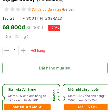
(Chưa có đánh giá)
Đã bán
Tác giả:
F. SCOTT FITZGERALD
68.800₫
86.000₫
- 20%
Xem đánh giá
Hết hàng
Đặt hàng mua sau
Giảm giá đơn hàng
Miễn phí vận chuyển
N
L
Ư
U
C
O
U
P
O
Giảm 50% cho đơn hàng từ
Giảm 100% cho đơn hàng từ
590K giảm tối đa 50K
150K giảm tối đa 15K
Mã: NHANAM66
Mã: FST82