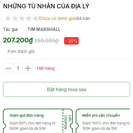
NHỮNG TÙ NHÂN CỦA ĐỊA LÝ
(Chưa có đánh giá)
Đã bán
Tác giả:
TIM MARSHALL
207.200₫
259.000₫
- 20%
Xem đánh giá
Hết hàng
Đặt hàng mua sau
Giảm giá đơn hàng
Miễn phí vận chuyển
N
L
Ư
U
C
O
U
P
O
Giảm 50% cho đơn hàng từ
Giảm 100% cho đơn hàng từ
590K giảm tối đa 50K
150K giảm tối đa 15K