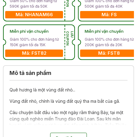
Giảm 50% cho đơn hàng từ
Giảm 100% cho đơn hàng từ
590K giảm tối đa 50K
500K giảm tối đa 40K
Mã: NHANAM66
Mã: FS
Miễn phí vận chuyển
Miễn phí vận chuyển
N
L
Ư
U
C
O
U
P
O
Giảm 100% cho đơn hàng từ
Giảm 100% cho đơn hàng từ
150K giảm tối đa 15K
200K giảm tối đa 20K
Mã: FST82
Mã: FST8
Mô tả sản phẩm
Quê hương là một vùng đất nhỏ...
Vùng đất nhỏ, chính là vùng đất quỷ tha ma bắt của gã.
Câu chuyện bắt đầu vào một ngày rằm tháng Bảy, tại một
cùng quê nghèo miền Trung đảo Đài Loan. Sau khi mãn
hạn tù vì tội giết người bạn đời đồng tính ở Đức, Trần Thiên
Hoành trở về quê cũ. Cha mẹ chị cả chị hai chị ba chị tư chị