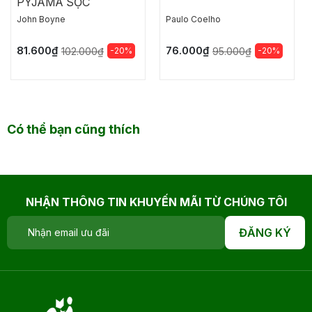
PYJAMA SỌC
John Boyne
Paulo Coelho
81.600₫
76.000₫
-20%
-20%
102.000₫
95.000₫
Có thể bạn cũng thích
NHẬN THÔNG TIN KHUYẾN MÃI TỪ CHÚNG TÔI
ĐĂNG KÝ