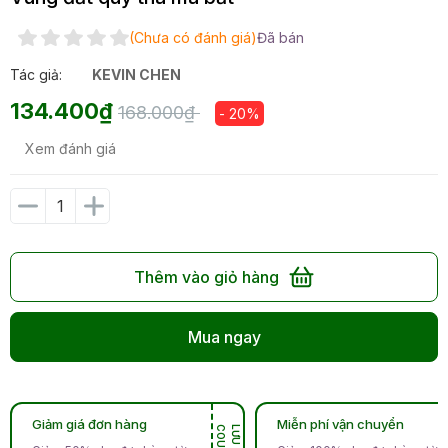
(Chưa có đánh giá)
Đã bán
Tác giả:
KEVIN CHEN
134.400₫
168.000₫
- 20%
Xem đánh giá
Thêm vào giỏ hàng
Mua ngay
Giảm giá đơn hàng
Miễn phí vận chuyển
N
L
Ư
U
C
O
U
P
O