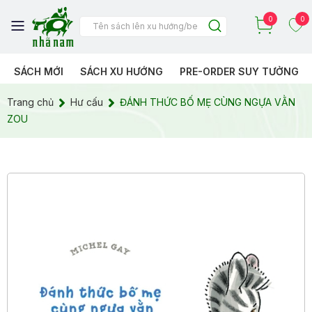
0
0
SÁCH MỚI
SÁCH XU HƯỚNG
PRE-ORDER SUY TƯỞNG
Trang chủ
Hư cấu
ĐÁNH THỨC BỐ MẸ CÙNG NGỰA VẰN
ZOU