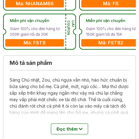
Mã: NHANAM66
Mã: FS
Miễn phí vận chuyển
Miễn phí vận chuyển
N
L
Ư
U
C
O
U
P
O
Giảm 100% cho đơn hàng từ
Giảm 100% cho đơn hàng từ
200K giảm tối đa 20K
150K giảm tối đa 15K
Mã: FST8
Mã: FST82
Mô tả sản phẩm
Sáng Chủ nhật, Zou, chú ngựa vằn nhỏ, háo hức chuẩn bị
bữa sáng cho bố mẹ. Cà phê, mứt, ngũ cốc… Mọi thứ được
sắp xếp trên khay ngay ngắn như vậy mà chú lại chẳng
may vấp phải một chiếc xe tải đồ chơi. Thế là cuối cùng,
chú đành rót chút cà phê ít ỏi còn lại vào mấy cái tách đồ
hàng của mình để mang lên cho bố mẹ, nhưng cà phê quá
ít, chỉ đủ cho một cái thơm và cả nhà lại thiếp ngủ trở lại.
Đọc thêm
Một câu chuyện vui tươi mà dịu dàng, được kể bởi một tác
giả nay đã thành kinh điển, có thể tạo rất nhiều cảm hứng