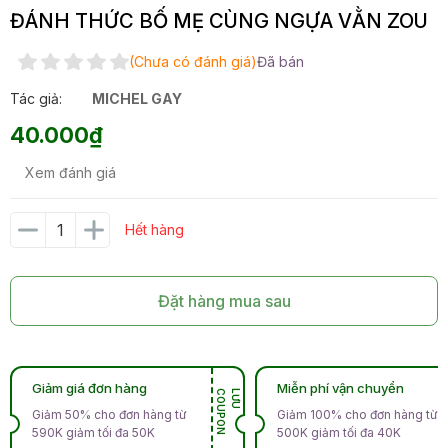
ĐÁNH THỨC BỐ MẸ CÙNG NGỰA VẰN ZOU
(Chưa có đánh giá)
Đã bán
Tác giả:
MICHEL GAY
40.000₫
Xem đánh giá
Hết hàng
Đặt hàng mua sau
Giảm giá đơn hàng
Miễn phí vận chuyển
N
L
Ư
U
C
O
U
P
O
Giảm 50% cho đơn hàng từ
Giảm 100% cho đơn hàng từ
590K giảm tối đa 50K
500K giảm tối đa 40K