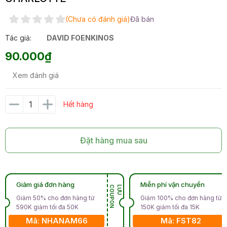
(Chưa có đánh giá)
Đã bán
Tác giả:
DAVID FOENKINOS
90.000₫
Xem đánh giá
Hết hàng
Đặt hàng mua sau
Giảm giá đơn hàng
Miễn phí vận chuyển
N
L
Ư
U
C
O
U
P
O
Giảm 50% cho đơn hàng từ
Giảm 100% cho đơn hàng từ
590K giảm tối đa 50K
150K giảm tối đa 15K
Mã: NHANAM66
Mã: FST82