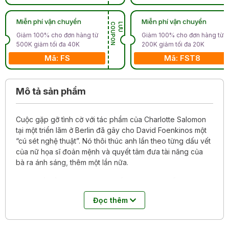
Miễn phí vận chuyển
Miễn phí vận chuyển
N
L
Ư
U
C
O
U
P
O
Giảm 100% cho đơn hàng từ
Giảm 100% cho đơn hàng từ
500K giảm tối đa 40K
200K giảm tối đa 20K
Mã: FS
Mã: FST8
Mô tả sản phẩm
Cuộc gặp gỡ tình cờ với tác phẩm của Charlotte Salomon
tại một triển lãm ở Berlin đã gây cho David Foenkinos một
“cú sét nghệ thuật”. Nó thôi thúc anh lần theo từng dấu vết
của nữ họa sĩ đoản mệnh và quyết tâm đưa tài năng của
bà ra ánh sáng, thêm một lần nữa.
Được viết bằng thứ ngôn ngữ tối giản, tự do, mỗi câu
không quá một dòng, theo cách mà như chính David
Đọc thêm
Foenkinos đã nói là để có không gian “hít thở”, Charlotte
có thể khiến người đọc bối rối về thể loại, nhưng đổi lại, là
đó là một cuốn sách quá đỗi sống động, về cuộc đời bi