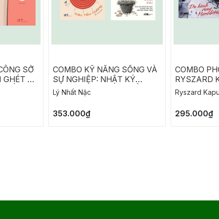
CÔNG SỞ
COMBO KỸ NĂNG SỐNG VÀ
COMBO PH
I GHÉT ĐI
SỰ NGHIỆP: NHẬT KÝ
RYSZARD K
G ĐẰNG
THĂNG CHỨC CỦA TIỂU
DU HÀNH 
Lý Nhất Nặc
Ryszard Kapu
 NGÀY
CƯỜNG - SỨC MẠNH ĐẾN
HERODOTU
ĐI LÀM
TỪ ĐÂU
353.000₫
295.000₫