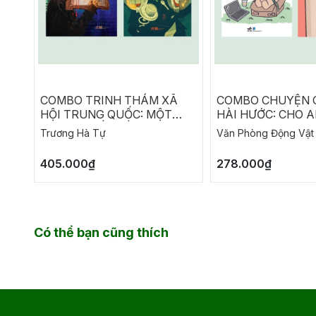
COMBO TRINH THÁM XÃ
COMBO CHUYỆN 
HỘI TRUNG QUỐC: MỘT
HÀI HƯỚC: CHO A
HỌA SĨ CHẾT RỒI THÀNH
LÀM - NĂM THÁN
Trương Hà Tự
Văn Phòng Động Vật
DANH ĐÃ TRỞ LẠI - CHẾT
ĐẴNG, CHẲNG CÓ
LẦN HAI
NÀO THÍCH HỢP 
405.000₫
278.000₫
Có thể bạn cũng thích