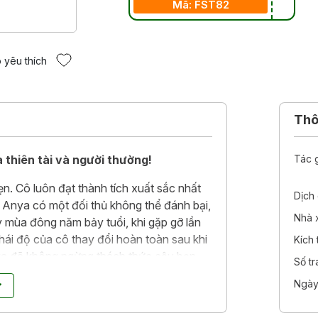
Mã: FST82
 yêu thích
Thôn
thiên tài và người thường!
Tác 
hẹn. Cô luôn đạt thành tích xuất sắc nhất
Dịch 
 Anya có một đối thủ không thể đánh bại,
Nhà 
y mùa đông năm bảy tuổi, khi gặp gỡ lần
thái độ của cô thay đổi hoàn toàn sau khi
Kích
Anya đã không ngừng thách thức cậu bạn
Số t
Ngày
đùa, công khai tuyên chiến… Họ giúp nhau