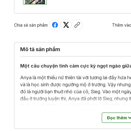
Chia sẻ sản phẩm
Thêm vào
Mô tả sản phẩm
Một câu chuyện tình cảm cực kỳ ngọt ngào giữa 
Anya là một thiếu nữ thiên tài với tương lai đầy hứa 
và là học sinh được ngưỡng mộ ở trường. Vậy nhưng
đó là người bạn thuở nhỏ của cô, Sieg. Vào một ngà
đầu ở trường luyện thi, Anya đã phớt lờ Sieg, nhưng 
bị cậu vượt mặt trong một bài kiểm tra. Kể từ đó, 
của mình.
Đọc thêm
Lén lút mai phục, kiên trì theo đuổi, trừng mắt trêu 