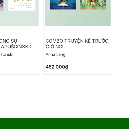
ÓNG SỰ
COMBO TRUYỆN KỂ TRƯỚC
SỰ A
APUŚCIŃSKI:
GIỜ NGỦ
BOE
CÙNG
scinski
Anna Lang
Boeth
S - GỖ MUN
452.000₫
92.0