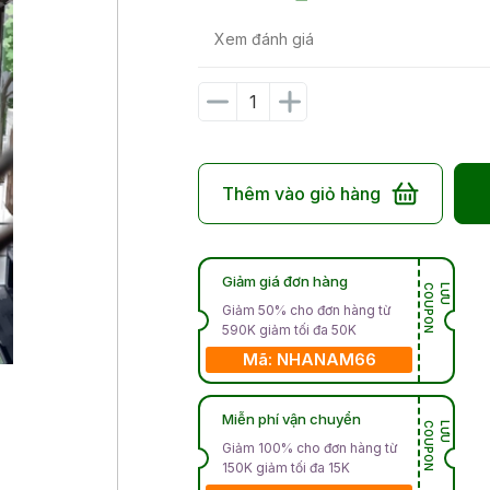
Xem đánh giá
Thêm vào giỏ hàng
Giảm giá đơn hàng
N
L
Ư
U
C
O
U
P
O
Giảm 50% cho đơn hàng từ
590K giảm tối đa 50K
Mã: NHANAM66
Miễn phí vận chuyển
N
L
Ư
U
C
O
U
P
O
Giảm 100% cho đơn hàng từ
150K giảm tối đa 15K