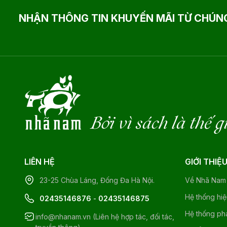
NHẬN THÔNG TIN KHUYẾN MÃI TỪ CHÚNG
Bởi vì sách là thế g
LIÊN HỆ
GIỚI THIỆ
23-25 Chùa Láng, Đống Đa Hà Nội.
Về Nhã Nam
Hệ thống hi
02435146876
-
02435146875
Hệ thống ph
info@nhanam.vn (Liên hệ hợp tác, đối tác,