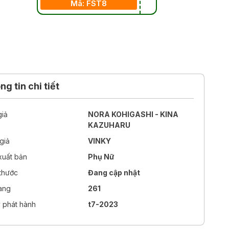
Mã: FST8
g tin chi tiết
giả
NORA KOHIGASHI - KINA
KAZUHARU
giả
VINKY
xuất bản
Phụ Nữ
 thước
Đang cập nhật
rang
261
 phát hành
t7-2023