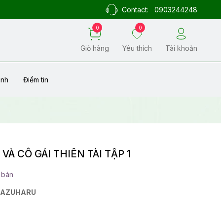
Contact:
0903244248
0
0
Giỏ hàng
Yêu thích
Tài khoản
ành
Điểm tin
À CÔ GÁI THIÊN TÀI TẬP 1
 bán
KAZUHARU