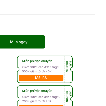
Mua ngay
Miễn phí vận chuyển
N
L
Ư
U
C
O
U
P
O
Giảm 100% cho đơn hàng từ
500K giảm tối đa 40K
Mã: FS
Miễn phí vận chuyển
N
L
Ư
U
C
O
U
P
O
Giảm 100% cho đơn hàng từ
200K giảm tối đa 20K