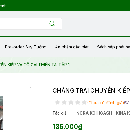
ent
Pre-order Suy Tưởng
Ẩn phẩm đặc biệt
Sách sắp phát h
N KIẾP VÀ CÔ GÁI THIÊN TÀI TẬP 1
CHÀNG TRAI CHUYỂN KIẾP V
(Chưa có đánh giá)
Đã
Tác giả:
NORA KOHIGASHI
,
KINA 
135.000₫