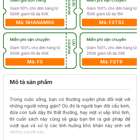
N
L
Ư
U
C
O
U
P
O
Giảm 50% cho đơn hàng từ
Giảm 100% cho đơn hàng từ
590K giảm tối đa 50K
150K giảm tối đa 15K
Mã: NHANAM66
Mã: FST82
Miễn phí vận chuyển
Miễn phí vận chuyển
N
L
Ư
U
C
O
U
P
O
Giảm 100% cho đơn hàng từ
Giảm 100% cho đơn hàng từ
500K giảm tối đa 40K
200K giảm tối đa 20K
Mã: FS
Mã: FST8
Mô tả sản phẩm
Trong cuộc sống, bạn có thường xuyên phải đối mặt với
những người nóng giận? Dù đó là người bạn đời cầu kinh,
đứa con tuổi dậy thì thất thường, hay một vị sếp khó tính,
thì cuốn sách này cũng sẽ giúp bạn tìm ra giải pháp để
vượt qua và xử lý các tinh huống khó khăn này sinh với
những người này.