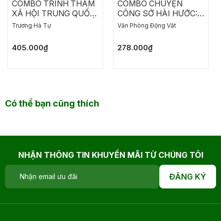
COMBO TRINH THÁM
COMBO CHUYỆN
XÃ HỘI TRUNG QUỐC:
CÔNG SỞ HÀI HƯỚC:
MỘT HỌA SĨ CHẾT RỒI
CHO AI GHÉT ĐI LÀM -
Trương Hà Tự
Văn Phòng Động Vật
THÀNH DANH ĐÃ TRỞ
NĂM THÁNG ĐẰNG
LẠI - CHẾT LẦN HAI
ĐẴNG, CHẲNG CÓ
405.000₫
278.000₫
NGÀY NÀO THÍCH
HỢP ĐI LÀM
Có thể bạn cũng thích
NHẬN THÔNG TIN KHUYẾN MÃI TỪ CHÚNG TÔI
ĐĂNG KÝ