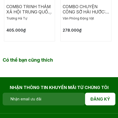
COMBO TRINH THÁM
COMBO CHUYỆN
XÃ HỘI TRUNG QUỐC:
CÔNG SỞ HÀI HƯỚC:
MỘT HỌA SĨ CHẾT RỒI
CHO AI GHÉT ĐI LÀM -
Trương Hà Tự
Văn Phòng Động Vật
THÀNH DANH ĐÃ TRỞ
NĂM THÁNG ĐẰNG
LẠI - CHẾT LẦN HAI
ĐẴNG, CHẲNG CÓ
405.000₫
278.000₫
NGÀY NÀO THÍCH
HỢP ĐI LÀM
Có thể bạn cũng thích
NHẬN THÔNG TIN KHUYẾN MÃI TỪ CHÚNG TÔI
ĐĂNG KÝ