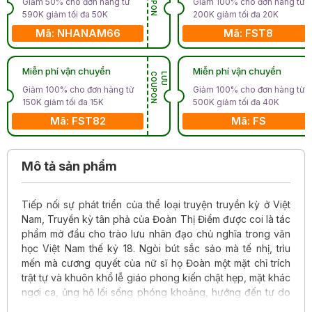
Giảm 50% cho đơn hàng từ
Giảm 100% cho đơn hàng từ
590K giảm tối đa 50K
200K giảm tối đa 20K
Mã: NHANAM66
Mã: FST8
Miễn phí vận chuyển
Miễn phí vận chuyển
N
L
Ư
U
C
O
U
P
O
Giảm 100% cho đơn hàng từ
Giảm 100% cho đơn hàng từ
150K giảm tối đa 15K
500K giảm tối đa 40K
Mã: FST82
Mã: FS
Mô tả sản phẩm
Tiếp nối sự phát triển của thể loại truyện truyền kỳ ở Việt
Nam, Truyền kỳ tân phả của Đoàn Thị Điểm được coi là tác
phẩm mở đầu cho trào lưu nhân đạo chủ nghĩa trong văn
học Việt Nam thế kỷ 18. Ngòi bút sắc sảo mà tế nhị, trìu
mến mà cương quyết của nữ sĩ họ Đoàn một mặt chỉ trích
trật tự và khuôn khổ lễ giáo phong kiến chật hẹp, mặt khác
ngợi ca, ủng hộ lối sống phóng khoảng, hướng đến tự do
và tình yêu mãnh liệt của người phụ nữ.