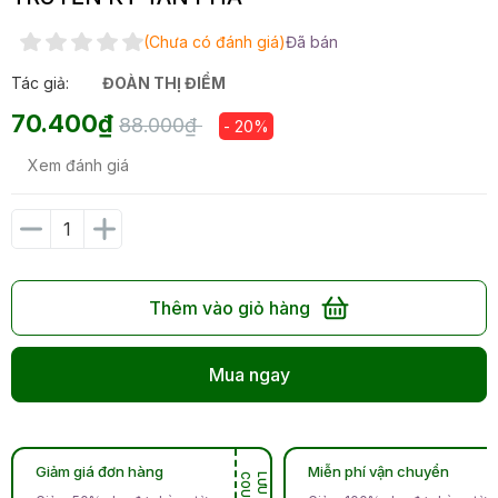
(Chưa có đánh giá)
Đã bán
Tác giả:
ĐOÀN THỊ ĐIỂM
70.400₫
88.000₫
- 20%
Xem đánh giá
Thêm vào giỏ hàng
Mua ngay
Giảm giá đơn hàng
Miễn phí vận chuyển
N
L
Ư
U
C
O
U
P
O