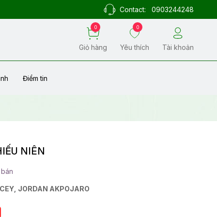
Contact:
0903244248
0
0
Giỏ hàng
Yêu thích
Tài khoản
ành
Điểm tin
IẾU NIÊN
 bán
ACEY
,
JORDAN AKPOJARO