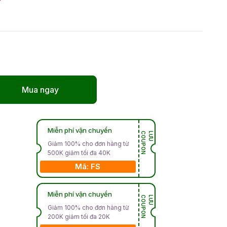
Mua ngay
Miễn phí vận chuyển
N
L
Ư
U
C
O
U
P
O
Giảm 100% cho đơn hàng từ
500K giảm tối đa 40K
Mã: FS
Miễn phí vận chuyển
N
L
Ư
U
C
O
U
P
O
Giảm 100% cho đơn hàng từ
200K giảm tối đa 20K