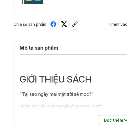
Chia sẻ sản phẩm
Thêm vào
Mô tả sản phẩm
GIỚI THIỆU SÁCH
"Tại sao ngày mai mặt trời sẽ mọc?"
"Làm sao tôi biết mình không đang mơ?"
"Điều gì khiến một việc trở thành đúng hay sai?"
Đọc thêm