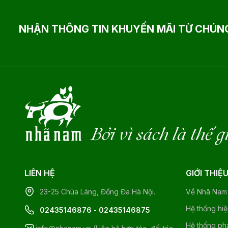
NHẬN THÔNG TIN KHUYẾN MÃI TỪ CHÚNG
Bởi vì sách là thế g
LIÊN HỆ
GIỚI THIỆ
23-25 Chùa Láng, Đống Đa Hà Nội.
Về Nhã Nam
Hệ thống hi
02435146876
-
02435146875
Hệ thống ph