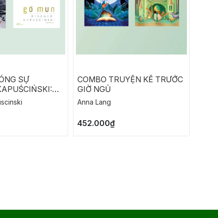
ÓNG SỰ
COMBO TRUYỆN KỂ TRƯỚC
SỰ A
APUŚCIŃSKI:
GIỜ NGỦ
BOE
CÙNG
scinski
Anna Lang
Boeth
S - GỖ MUN
452.000₫
92.0