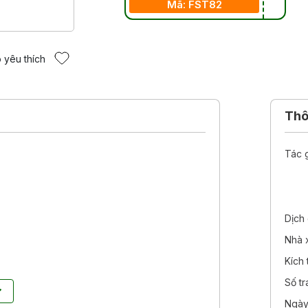
Mã: FST82
 yêu thích
Thôn
Tác 
Dịch 
Nhà 
Kích
Số t
Ngày