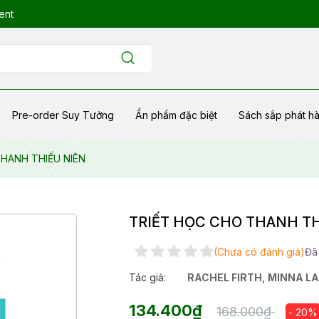
ent
Pre-order Suy Tưởng
Ẩn phẩm đặc biệt
Sách sắp phát h
HANH THIẾU NIÊN
TRIẾT HỌC CHO THANH TH
(Chưa có đánh giá)
Đã
Tác giả:
RACHEL FIRTH
,
MINNA L
134.400₫
168.000₫
- 20%