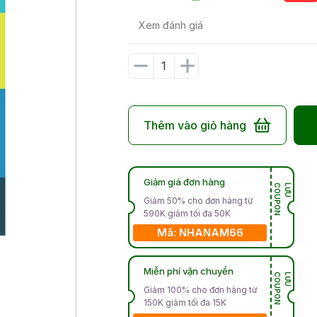
Xem đánh giá
Thêm vào giỏ hàng
Giảm giá đơn hàng
N
L
Ư
U
C
O
U
P
O
Giảm 50% cho đơn hàng từ
590K giảm tối đa 50K
Mã: NHANAM66
Miễn phí vận chuyển
N
L
Ư
U
C
O
U
P
O
Giảm 100% cho đơn hàng từ
150K giảm tối đa 15K