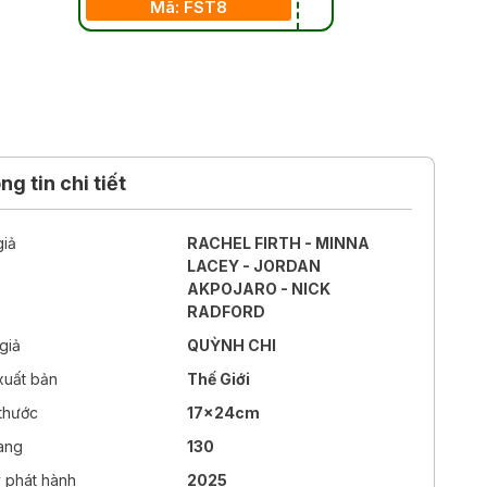
Mã: FST8
g tin chi tiết
giả
RACHEL FIRTH - MINNA
LACEY - JORDAN
AKPOJARO - NICK
RADFORD
giả
QUỲNH CHI
xuất bản
Thế Giới
 thước
17x24cm
rang
130
 phát hành
2025