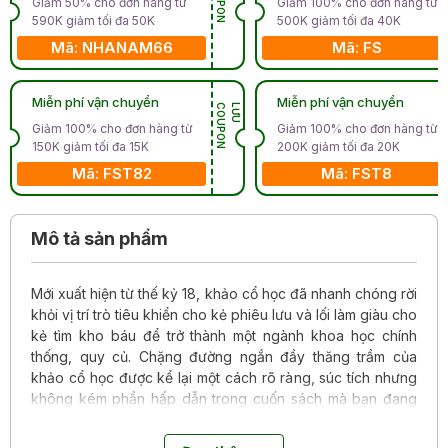
Giảm 50% cho đơn hàng từ
Giảm 100% cho đơn hàng từ
590K giảm tối đa 50K
500K giảm tối đa 40K
Mã: NHANAM66
Mã: FS
Miễn phí vận chuyển
Miễn phí vận chuyển
N
L
Ư
U
C
O
U
P
O
Giảm 100% cho đơn hàng từ
Giảm 100% cho đơn hàng từ
150K giảm tối đa 15K
200K giảm tối đa 20K
Mã: FST82
Mã: FST8
Mô tả sản phẩm
Mới xuất hiện từ thế kỷ 18, khảo cổ học đã nhanh chóng rời
khỏi vị trí trò tiêu khiển cho kẻ phiêu lưu và lối làm giàu cho
kẻ tìm kho báu để trở thành một ngành khoa học chính
thống, quy củ. Chặng đường ngắn đầy thăng trầm của
khảo cổ học được kể lại một cách rõ ràng, súc tích nhưng
không kém phần hấp dẫn trong cuốn sách mà bạn đang
cầm trên tay.