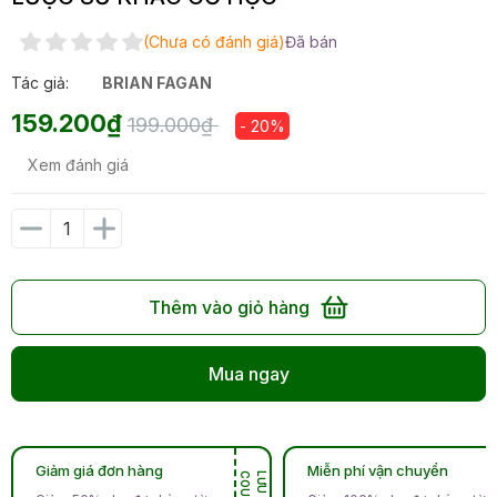
(Chưa có đánh giá)
Đã bán
Tác giả:
BRIAN FAGAN
159.200₫
199.000₫
- 20%
Xem đánh giá
Thêm vào giỏ hàng
Mua ngay
Giảm giá đơn hàng
Miễn phí vận chuyển
N
L
Ư
U
C
O
U
P
O