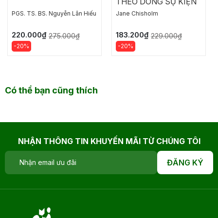
THEO DÒNG SỰ KIỆN
PGS. TS. BS. Nguyễn Lân Hiếu
Jane Chisholm
220.000₫
183.200₫
275.000₫
229.000₫
-20%
-20%
Có thể bạn cũng thích
NHẬN THÔNG TIN KHUYẾN MÃI TỪ CHÚNG TÔI
ĐĂNG KÝ