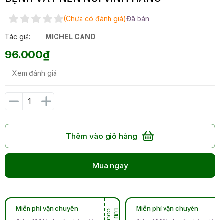
(Chưa có đánh giá)
Đã bán
Tác giả:
MICHEL CAND
96.000₫
Xem đánh giá
Thêm vào giỏ hàng
Mua ngay
Miễn phí vận chuyển
Miễn phí vận chuyển
N
L
Ư
U
C
O
U
P
O