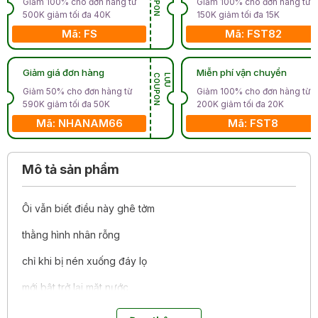
Giảm 100% cho đơn hàng từ
Giảm 100% cho đơn hàng từ
500K giảm tối đa 40K
150K giảm tối đa 15K
Mã: FS
Mã: FST82
Giảm giá đơn hàng
Miễn phí vận chuyển
N
L
Ư
U
C
O
U
P
O
Giảm 50% cho đơn hàng từ
Giảm 100% cho đơn hàng từ
590K giảm tối đa 50K
200K giảm tối đa 20K
Mã: NHANAM66
Mã: FST8
Mô tả sản phẩm
Ôi vẫn biết điều này ghê tởm
thằng hình nhân rỗng
chỉ khi bị nén xuống đáy lọ
mới bật trở lại mặt nước