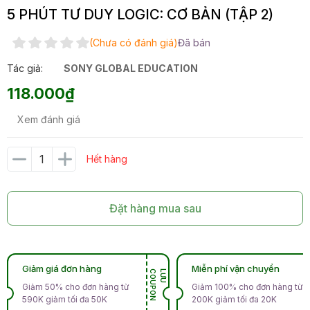
5 PHÚT TƯ DUY LOGIC: CƠ BẢN (TẬP 2)
(Chưa có đánh giá)
Đã bán
Tác giả:
SONY GLOBAL EDUCATION
118.000₫
Xem đánh giá
Hết hàng
Đặt hàng mua sau
Giảm giá đơn hàng
Miễn phí vận chuyển
N
L
Ư
U
C
O
U
P
O
Giảm 50% cho đơn hàng từ
Giảm 100% cho đơn hàng từ
590K giảm tối đa 50K
200K giảm tối đa 20K