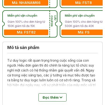
Mã: NHANAM66
Mã: FST8
Miễn phí vận chuyển
Miễn phí vận chuyển
N
L
Ư
U
C
O
U
P
O
Giảm 100% cho đơn hàng từ
Giảm 100% cho đơn hàng từ
150K giảm tối đa 15K
500K giảm tối đa 40K
Mã: FST82
Mã: FS
Mô tả sản phẩm
Tư duy logic rất quan trọng trong cuộc sống của con
người. Hiểu đơn giản thì đó chính là năng lực tổ chức suy
nghĩ một cách có hệ thống nhằm giải quyết vấn đề. Ngay
cả trong việc sáng tạo, các ý tưởng và mục tiêu được tạo
ra bằng tư duy logic luôn luôn có cơ sở rõ ràng. Trong xã
hội hiện đại ngày nay, với sự phát triển của máy móc và trí
tuệ nhân tạo, việc rèn luyện suy nghĩ độc lập bằng năng
lực của mình sẽ càng trở nên quan trọng.
Đọc thêm
Đến từ
Sony Global Education
, tổ chức giáo dục hàng