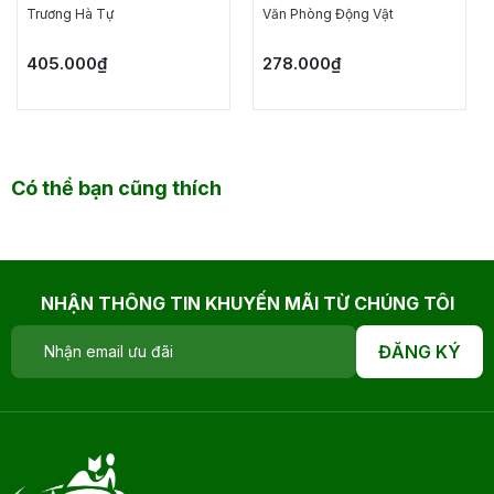
MỘT HỌA SĨ CHẾT RỒI
CHO AI GHÉT ĐI LÀM -
Trương Hà Tự
Văn Phòng Động Vật
THÀNH DANH ĐÃ TRỞ
NĂM THÁNG ĐẰNG
LẠI - CHẾT LẦN HAI
ĐẴNG, CHẲNG CÓ
405.000₫
278.000₫
NGÀY NÀO THÍCH
HỢP ĐI LÀM
Có thể bạn cũng thích
NHẬN THÔNG TIN KHUYẾN MÃI TỪ CHÚNG TÔI
ĐĂNG KÝ