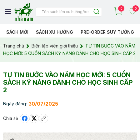
0
0
SÁCH MỚI
SÁCH XU HƯỚNG
PRE-ORDER SUY TƯỞNG
Trang chủ
Biên tập viên giới thiệu
TỰ TIN BƯỚC VÀO NĂM
HỌC MỚI: 5 CUỐN SÁCH KỸ NĂNG DÀNH CHO HỌC SINH CẤP 2
TỰ TIN BƯỚC VÀO NĂM HỌC MỚI: 5 CUỐN
SÁCH KỸ NĂNG DÀNH CHO HỌC SINH CẤP
2
30/07/2025
Ngày đăng:
Chia sẻ