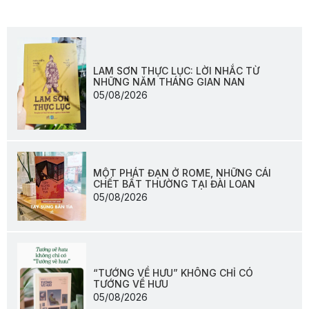
LAM SƠN THỰC LỤC: LỜI NHẮC TỪ
NHỮNG NĂM THÁNG GIAN NAN
05/08/2026
MỘT PHÁT ĐẠN Ở ROME, NHỮNG CÁI
CHẾT BẤT THƯỜNG TẠI ĐÀI LOAN
05/08/2026
“TƯỚNG VỀ HƯU” KHÔNG CHỈ CÓ
TƯỚNG VỀ HƯU
05/08/2026