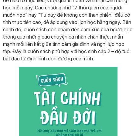
để hiểu rõ mục tiêu, vượt qua trì hoãn và tìm lại cảm hứng
học mỗi ngày. Các chương như “7 thói quen của người
muốn học” hay “Tư duy để không còn than phiền” đều có
tính thực tiễn cao, dễ áp dụng vào lịch học hằng ngày. Bên
cạnh đó, cuốn sách còn chạm đến cảm xúc của người đọc
thông qua những câu chuyện cá nhân chân thực, nhấn
mạnh mối liên kết giữa tình cảm gia đình và nghị lực học
tập. Đây là cuốn sách phù hợp với học sinh cấp 2 – độ tuổi
bắt đầu tự định hình con đường của mình.