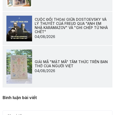
CUỘC ĐỐI THOẠI GIỮA DOSTOEVSKY VÀ
LÝ THUYẾT CỦA FREUD QUA "ANH EM
NHÀ KARAMAZOV" VÀ "GHI CHÉP TỪ NHÀ
CHẾT"
04/08/2026
GIẢI MÃ "MẬT MÃ" TÂM THỨC TRÊN BAN
THỜ CỦA NGƯỜI VIỆT
04/08/2026
Bình luận bài viết