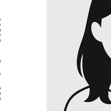
u
n
g
ê
g
g
n
.
á
g
g