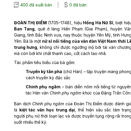
400 đã xuất bản
0 đã bán
ĐOÀN THỊ ĐIỂM
(1705–1748), hiệu
Hồng Hà Nữ Sĩ
, biệt hiệ
Ban Tang
, quê ở làng Hiến Phạm (Giai Phạm), huyện Vă
Giang, tỉnh Bắc Ninh xưa, nay thuộc huyện Yên Mỹ, tỉnh Hưn
Yên. Bà là một
nữ sĩ nổi tiếng của văn đàn Việt Nam thời L
trung hưng
, không chỉ được ngưỡng mộ bởi tài văn chươn
mà còn bởi khí chất thanh cao, cốt cách tao nhã.
Tác phẩm tiêu biểu của bà gồm:
Truyền kỳ tân phả
(chữ Hán) – tập truyện mang phon
cách truyền kỳ đặc sắc
Chinh phụ ngâm
– bản diễn nôm nổi tiếng từ nguyê
tác Hán văn
Chinh phụ ngâm khúc
của Đặng Trần Côn
Bản dịch
Chinh phụ ngâm
của Đoàn Thị Điểm được đánh gi
là
kiệt tác văn học trung đại
, thể hiện sâu sắc tâm trạn
người phụ nữ thời loạn lạc và được truyền tụng rộng rãi tron
suốt nhiều thế kỷ.