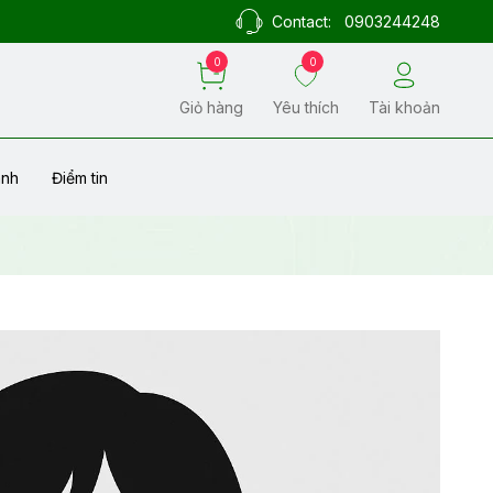
Contact:
0903244248
0
0
Giỏ hàng
Yêu thích
Tài khoản
ành
Điểm tin