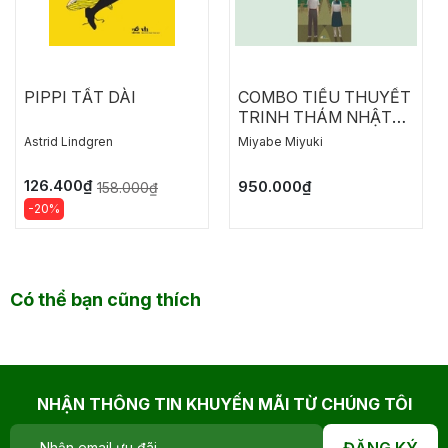
PIPPI TẤT DÀI
COMBO TIỂU THUYẾT
TRINH THÁM NHẬT
BẢN: NGỤY CHỨNG
Astrid Lindgren
Miyabe Miyuki
CỦA SOLOMON
126.400₫
950.000₫
158.000₫
-20%
Có thể bạn cũng thích
NHẬN THÔNG TIN KHUYẾN MÃI TỪ CHÚNG TÔI
ĐĂNG KÝ