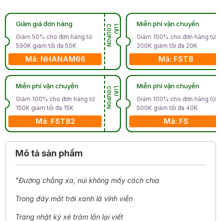
Giảm giá đơn hàng
Miễn phí vận chuyển
N
L
Ư
U
C
O
U
P
O
Giảm 50% cho đơn hàng từ
Giảm 100% cho đơn hàng từ
590K giảm tối đa 50K
200K giảm tối đa 20K
Mã: NHANAM66
Mã: FST8
Miễn phí vận chuyển
Miễn phí vận chuyển
N
L
Ư
U
C
O
U
P
O
Giảm 100% cho đơn hàng từ
Giảm 100% cho đơn hàng từ
150K giảm tối đa 15K
500K giảm tối đa 40K
Mã: FST82
Mã: FS
Mô tả sản phẩm
"Đường chẳng xa, núi không mấy cách chia
Trong đáy mắt trời xanh là vĩnh viễn
Trang nhật ký xé trăm lần lại viết