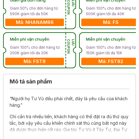
N
L
Ư
U
C
O
U
P
O
Giảm 50% cho đơn hàng từ
Giảm 100% cho đơn hàng từ
590K giảm tối đa 50K
500K giảm tối đa 40K
Mã: NHANAM66
Mã: FS
Miễn phí vận chuyển
Miễn phí vận chuyển
N
L
Ư
U
C
O
U
P
O
Giảm 100% cho đơn hàng từ
Giảm 100% cho đơn hàng từ
200K giảm tối đa 20K
150K giảm tối đa 15K
Mã: FST8
Mã: FST82
Mô tả sản phẩm
“Người họ Tư Vũ đều phải chết, đây là yêu cầu của khách
hàng.”
Chỉ cần trả nhiều tiền, khách hàng có thể đặt ra đủ thứ quy
tắc, bởi vậy yêu cầu khiến chính sát thủ cũng bất ngờ này
đã được thực hiện rốt ráo. Gia tộc Tư Vũ ở Tây Tự, Đại Tự
Sơn bị ngộ độc tập thể sau khi ăn món Rồng Vàng Nhả