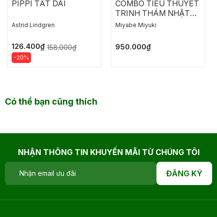
PIPPI TẤT DÀI
COMBO TIỂU THUYẾT
TRINH THÁM NHẬT
BẢN: NGỤY CHỨNG
Astrid Lindgren
Miyabe Miyuki
CỦA SOLOMON
126.400₫
950.000₫
158.000₫
-20%
Có thể bạn cũng thích
NHẬN THÔNG TIN KHUYẾN MÃI TỪ CHÚNG TÔI
ĐĂNG KÝ