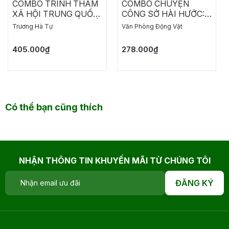
COMBO TRINH THÁM
COMBO CHUYỆN
XÃ HỘI TRUNG QUỐC:
CÔNG SỞ HÀI HƯỚC:
MỘT HỌA SĨ CHẾT RỒI
CHO AI GHÉT ĐI LÀM -
Trương Hà Tự
Văn Phòng Động Vật
THÀNH DANH ĐÃ TRỞ
NĂM THÁNG ĐẰNG
LẠI - CHẾT LẦN HAI
ĐẴNG, CHẲNG CÓ
405.000₫
278.000₫
NGÀY NÀO THÍCH
HỢP ĐI LÀM
Có thể bạn cũng thích
NHẬN THÔNG TIN KHUYẾN MÃI TỪ CHÚNG TÔI
ĐĂNG KÝ