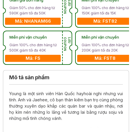
N
L
Ư
U
C
O
U
P
O
Giảm 50% cho đơn hàng từ
Giảm 100% cho đơn hàng từ
590K giảm tối đa 50K
150K giảm tối đa 15K
Mã: NHANAM66
Mã: FST82
Miễn phí vận chuyển
Miễn phí vận chuyển
N
L
Ư
U
C
O
U
P
O
Giảm 100% cho đơn hàng từ
Giảm 100% cho đơn hàng từ
500K giảm tối đa 40K
200K giảm tối đa 20K
Mã: FS
Mã: FST8
Mô tả sản phẩm
Young là một sinh viên Hàn Quốc hayhoài nghi nhưng vui
tính. Anh và Jaehee, cô bạn thân kiêm bạn trọ cùng phòng
thường xuyên dạo khắp các quán bar và quán nhậu, nơi
họ kìm nén những lo lắng về tương lai bằng rượu soju và
những mối tình chóng vánh.
Thời gian trôi, ngay cả Jaehee cũng dần ổn định cuộc