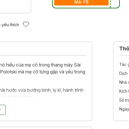
Mã: FS
 yêu thích
Thôn
khó hiểu của mẹ cô trong thang máy Sài
Tác 
 Polotski mà mẹ cô từng gặp và yêu trong
Dịch 
Nhà 
i hước vừa bướng bỉnh, ly kì, hành trình
Kích
 kỷ bị lãng quên.
Số t
Bourse de Création) năm 2013 của Trung
Ngày