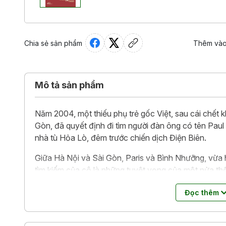
Chia sẻ sản phẩm
Thêm vào
Mô tả sản phẩm
Năm 2004, một thiếu phụ trẻ gốc Việt, sau cái chết 
Gòn, đã quyết định đi tìm người đàn ông có tên Paul
nhà tù Hỏa Lò, đêm trước chiến dịch Điện Biên.
Giữa Hà Nội và Sài Gòn, Paris và Bình Nhưỡng, vừa hà
tìm kiếm của cô là những tuyệt vọng của một nửa thế
Thang máy Sài Gòn
được trao tặng Giải
Sáng tạo
(
Đọc thêm
tâm sách quốc gia Pháp (Centre National du Livre).