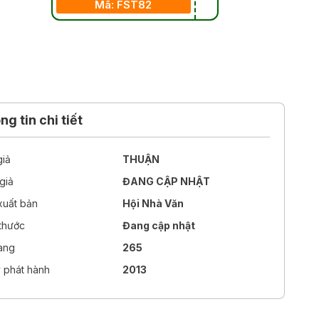
Mã: FST82
g tin chi tiết
giả
THUẬN
giả
ĐANG CẬP NHẬT
xuất bản
Hội Nhà Văn
 thước
Đang cập nhật
rang
265
 phát hành
2013