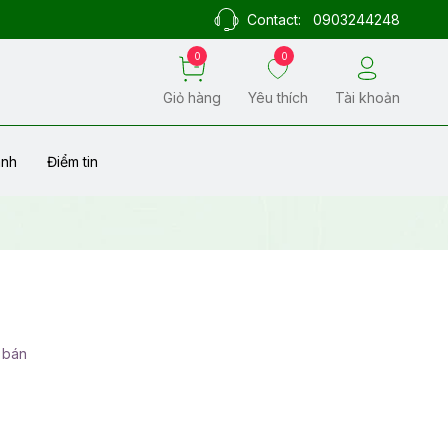
Contact:
0903244248
0
0
Giỏ hàng
Yêu thích
Tài khoản
ành
Điểm tin
 bán