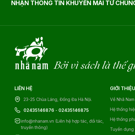
NHẬN THÔNG TIN KHUYẾN MÃI TỪ CHÚNG
Bởi vì sách là thế g
LIÊN HỆ
GIỚI THIỆ
23-25 Chùa Láng, Đống Đa Hà Nội.
Về Nhã Nam
Hệ thống hi
02435146876
-
02435146875
Hệ thống ph
info@nhanam.vn (Liên hệ hợp tác, đối tác,
truyền thông)
Tuyển dụng