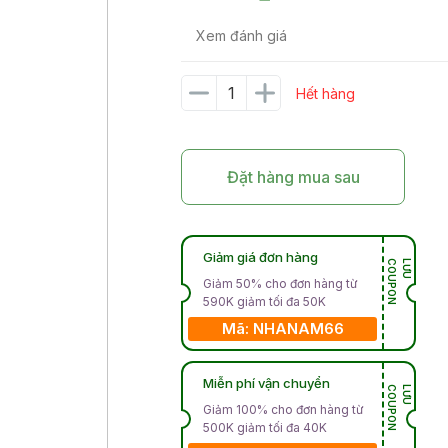
Xem đánh giá
Hết hàng
Đặt hàng mua sau
Giảm giá đơn hàng
N
L
Ư
U
C
O
U
P
O
Giảm 50% cho đơn hàng từ
590K giảm tối đa 50K
Mã: NHANAM66
Miễn phí vận chuyển
N
L
Ư
U
C
O
U
P
O
Giảm 100% cho đơn hàng từ
500K giảm tối đa 40K