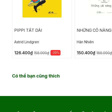
PIPPI TẤT DÀI
NHỮNG CÔ NÀNG
Astrid Lindgren
Hân Nhiên
126.400₫
150.400₫
-20%
158.000₫
188.000₫
Có thể bạn cũng thích