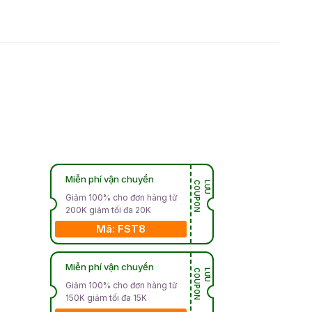
Miễn phí vận chuyển
N
L
Ư
U
C
O
U
P
O
Giảm 100% cho đơn hàng từ
200K giảm tối đa 20K
Mã: FST8
Miễn phí vận chuyển
N
L
Ư
U
C
O
U
P
O
Giảm 100% cho đơn hàng từ
150K giảm tối đa 15K