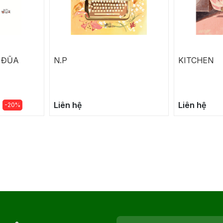
 ĐŨA
N.P
KITCHEN
Liên hệ
Liên hệ
-20%