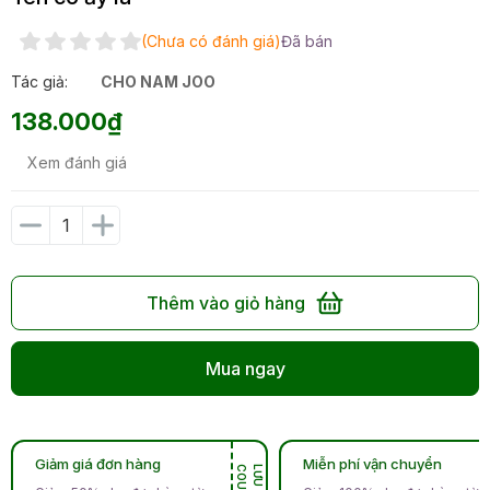
(Chưa có đánh giá)
Đã bán
Tác giả:
CHO NAM JOO
138.000₫
Xem đánh giá
Thêm vào giỏ hàng
Mua ngay
Giảm giá đơn hàng
Miễn phí vận chuyển
N
L
Ư
U
C
O
U
P
O