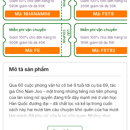
Giảm 50% cho đơn hàng từ
Giảm 100% cho đơn hàng từ
590K giảm tối đa 50K
200K giảm tối đa 20K
Mã: NHANAM66
Mã: FST8
Miễn phí vận chuyển
Miễn phí vận chuyển
N
L
Ư
U
C
O
U
P
O
Giảm 100% cho đơn hàng từ
Giảm 100% cho đơn hàng từ
500K giảm tối đa 40K
150K giảm tối đa 15K
Mã: FS
Mã: FST82
Mô tả sản phẩm
Qua 60 cuộc phỏng vấn từ cô bé 9 tuổi tới cụ bà 69, tác
giả Cho Nam Joo – một trong những tiếng nói tiên phong
của làn sóng nữ quyền đang trỗi dậy mạnh mẽ ở văn học
Hàn Quốc đương đại – đã chắt lọc và kể lại trong cuốn
sách này hai mươi tám câu chuyện khó quên của hai mươi
tám mảnh đời phụ nữ vừa lạ lại vừa quen. Những nhọc
nhằn họ nếm trải, những bất công họ chịu đựng, những
cuộc chiến không tên họ ngày ngày đối mặt… dường như