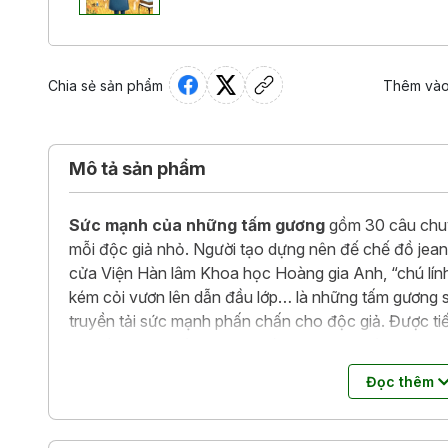
Chia sẻ sản phẩm
Thêm vào
Mô tả sản phẩm
Sức mạnh của những tấm gương
gồm 30 câu chuy
mỗi độc giả nhỏ. Người tạo dựng nên đế chế đồ je
cửa Viện Hàn lâm Khoa học Hoàng gia Anh, “chú lính
kém cỏi vươn lên dẫn đầu lớp… là những tấm gương 
truyền tải sức mạnh phấn chấn cho độc giả. Được ti
trở thành “anh hùng” cho chính cuộc đời mình.
Đọc thêm
Là một trong series năm cuốn
Những câu chuyện đ
hy vọng sẽ mang lại cho các em tiểu học và trung họ
yêu thương, khích lệ để các em vững bước trên con 