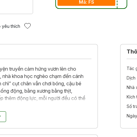
Mã: FS
 yêu thích
Thôn
ện truyền cảm hứng vươn lên cho
Tác 
an, nhà khoa học nghèo chạm đến cánh
Dịch 
 chì” cụt chân vẫn chơi bóng, cậu bé
Nhà 
sống động, bằng xương bằng thịt,
Kích
ếp thêm động lực, mỗi người đều có thể
Số t
Ngày
ể trưởng thành
, tập sách nhỏ này
c những bài học giản dị cùng nhiều
đường vươn lên trong cuộc sống.