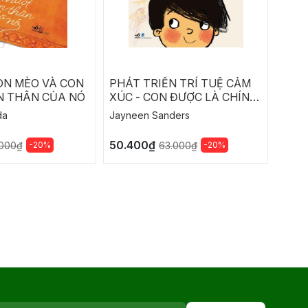
ON MÈO VÀ CON
PHÁT TRIỂN TRÍ TUỆ CẢM
PHÁT
N THÂN CỦA NÓ
XÚC - CON ĐƯỢC LÀ CHÍNH
XÚC 
MÌNH
ĐẾN
da
Jayneen Sanders
Jayne
50.400₫
50.4
-20%
-20%
.000₫
63.000₫