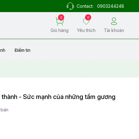
Contact:
0903244248
0
0
Giỏ hàng
Yêu thích
Tài khoản
ành
Điểm tin
 thành - Sức mạnh của những tấm gương
 bán