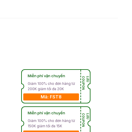
Miễn phí vận chuyển
N
L
Ư
U
C
O
U
P
O
Giảm 100% cho đơn hàng từ
200K giảm tối đa 20K
Mã: FST8
Miễn phí vận chuyển
N
L
Ư
U
C
O
U
P
O
Giảm 100% cho đơn hàng từ
150K giảm tối đa 15K