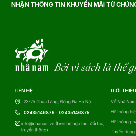
NHẬN THÔNG TIN KHUYẾN MÃI TỪ CHÚNG
Bởi vì sách là thế g
LIÊN HỆ
GIỚI THIỆ
23-25 Chùa Láng, Đống Đa Hà Nội.
Về Nhã Nam
Hệ thống hi
02435146876
-
02435146875
Hệ thống ph
info@nhanam.vn (Liên hệ hợp tác, đối tác,
truyền thông)
Tuyển dụng