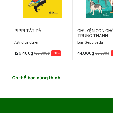
PIPPI TẤT DÀI
CHUYỆN CON CHÓ
TRUNG THÀNH
Astrid Lindgren
Luis Sepúlveda
126.400₫
44.800₫
-20%
158.000₫
56.000₫
Có thể bạn cũng thích