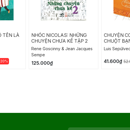
 TÊN LÀ
NHÓC NICOLAS: NHỮNG
CHUYỆN C
CHUYỆN CHƯA KỂ TẬP 2
CHUỘT BẠ
Rene Goscinny & Jean Jacques
Luis Sepúlve
Sempe
41.600₫
-20%
52
125.000₫