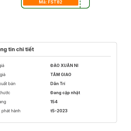
Mã: FST82
g tin chi tiết
giả
ĐÀO XUÂN NI
giả
TÂM GIAO
xuất bản
Dân Trí
 thước
Đang cập nhật
rang
154
 phát hành
t5-2023