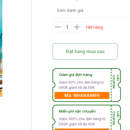
Xem đánh giá
Hết hàng
Đặt hàng mua sau
Giảm giá đơn hàng
N
L
Ư
U
C
O
U
P
O
Giảm 50% cho đơn hàng từ
590K giảm tối đa 50K
Mã: NHANAM66
Miễn phí vận chuyển
N
L
Ư
U
C
O
U
P
O
Giảm 100% cho đơn hàng từ
500K giảm tối đa 40K