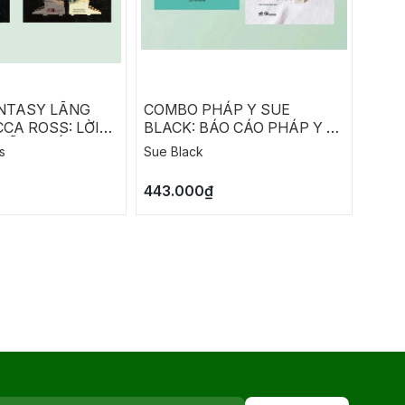
NTASY LÃNG
COMBO PHÁP Y SUE
COM
CA ROSS: LỜI
BLACK: BÁO CÁO PHÁP Y -
RICH
HẪN - ĐỐI THỦ
LỜI KHAI CỦA XƯƠNG
CHIẾ
s
Sue Black
Richa
M
ĐỒNG
443.000₫
290