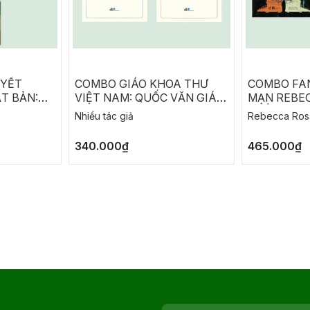
UYẾT
COMBO GIÁO KHOA THƯ
COMBO FA
T BẢN:
VIỆT NAM: QUỐC VĂN GIÁO
MẠN REBEC
A
KHOA THƯ - LUÂN LÝ GIÁO
THỀ TÀN N
Nhiều tác giả
Rebecca Ros
KHOA THƯ
SIÊU PHÀ
340.000₫
465.000₫