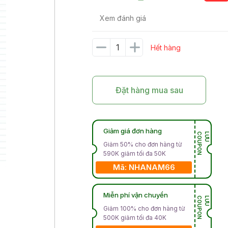
Xem đánh giá
Hết hàng
Đặt hàng mua sau
Giảm giá đơn hàng
N
L
Ư
U
C
O
U
P
O
Giảm 50% cho đơn hàng từ
590K giảm tối đa 50K
Mã: NHANAM66
Miễn phí vận chuyển
N
L
Ư
U
C
O
U
P
O
Giảm 100% cho đơn hàng từ
500K giảm tối đa 40K