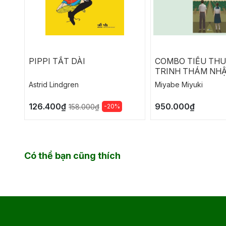
PIPPI TẤT DÀI
COMBO TIỂU TH
TRINH THÁM NHẬ
NGỤY CHỨNG CỦ
Astrid Lindgren
Miyabe Miyuki
SOLOMON
126.400₫
950.000₫
-20%
158.000₫
Có thể bạn cũng thích