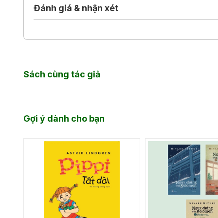
bạn tiểu học!
Đánh giá & nhận xét
Bổ khuyết hoàn hảo cho mảng trống về giáo dụ
chưa để tâm nhiều.
Mỗi cuốn gồm gần hơn 100 câu hỏi gần gũi với
Sử dụng hình thức tranh nhiều ô vui nhộn để t
giúp các bạn tiếp thu thật dễ dàng.
Có đủ các kỹ năng độc lập của học sinh tiểu họ
Sách cùng tác giả
cuộc sống và quản lý bản thân, cha mẹ không cò
Gợi ý dành cho bạn