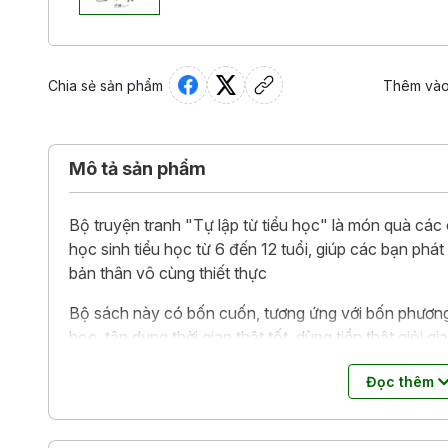
Chia sẻ sản phẩm
Thêm vào
Mô tả sản phẩm
Bộ truyện tranh "Tự lập từ tiểu học" là món quà các
học sinh tiểu học từ 6 đến 12 tuổi, giúp các bạn phát
bản thân vô cùng thiết thực
Bộ sách này có bốn cuốn, tương ứng với bốn phươn
học, tận dụng thời gian thật tốt, dùng tiền thật giỏi
vững các kỹ năng tự lập này từ sớm, bạn sẽ được hưởng
Đọc thêm
việc sau này.
Đáng yêu như những món quà, bám sát và đồn