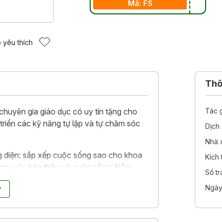
Mã: FS
 yêu thích
Thôn
 chuyên gia giáo dục có uy tín tặng cho
Tác 
 triển các kỹ năng tự lập và tự chăm sóc
Dịch 
Nhà 
g diện: sắp xếp cuộc sống sao cho khoa
Kích
 giang, yêu bản thân và cuộc sống. Nắm
Số t
 lợi ích lâu dài và to lớn, làm tốt nhiều
Ngày
g hành cùng giai đoạn nhạy cảm của các