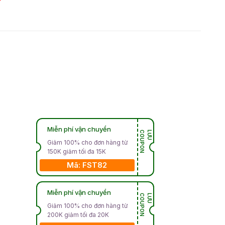
Miễn phí vận chuyển
N
L
Ư
U
C
O
U
P
O
Giảm 100% cho đơn hàng từ
150K giảm tối đa 15K
Mã: FST82
Miễn phí vận chuyển
N
L
Ư
U
C
O
U
P
O
Giảm 100% cho đơn hàng từ
200K giảm tối đa 20K