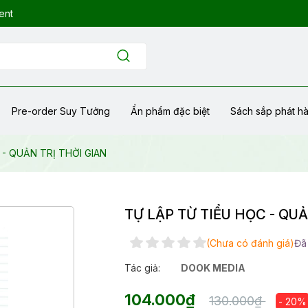
ent
Pre-order Suy Tưởng
Ẩn phẩm đặc biệt
Sách sắp phát h
 - QUẢN TRỊ THỜI GIAN
TỰ LẬP TỪ TIỂU HỌC - QUẢ
(Chưa có đánh giá)
Đã
Tác giả:
DOOK MEDIA
104.000₫
130.000₫
- 20%