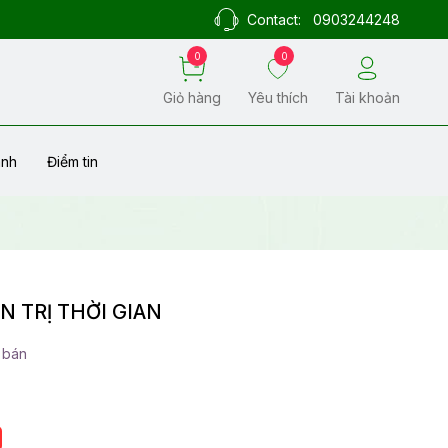
Contact:
0903244248
0
0
Giỏ hàng
Yêu thích
Tài khoản
ành
Điểm tin
N TRỊ THỜI GIAN
 bán