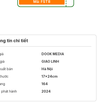
Mã: FST8
g tin chi tiết
giả
DOOK MEDIA
giả
GIAO LINH
xuất bản
Hà Nội
 thước
17x24cm
rang
164
 phát hành
2024