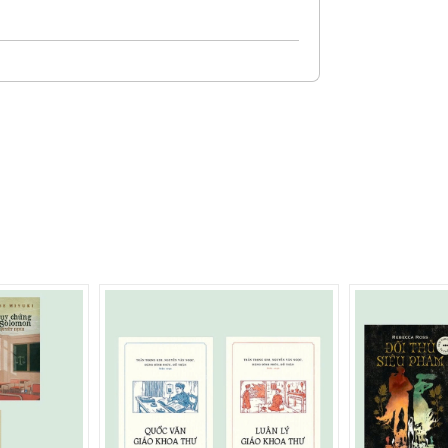
c tính tự lập mà trường học và cha mẹ
 cuộc sống.
ái hiện chân thực cuộc sống của các bạn,
c, giúp các bạn sớm độc lập, quản lý
n phải rầy la và lo lắng!