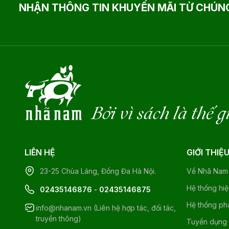
NHẬN THÔNG TIN KHUYẾN MÃI TỪ CHÚNG
Bởi vì sách là thế g
LIÊN HỆ
GIỚI THIỆ
23-25 Chùa Láng, Đống Đa Hà Nội.
Về Nhã Nam
Hệ thống hi
02435146876
-
02435146875
Hệ thống ph
info@nhanam.vn (Liên hệ hợp tác, đối tác,
truyền thông)
Tuyển dụng