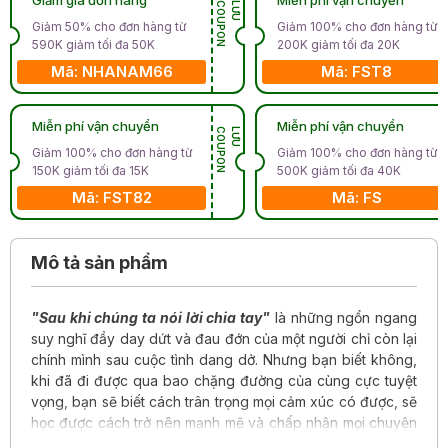
N
L
Ư
U
C
O
U
P
O
Giảm 50% cho đơn hàng từ
Giảm 100% cho đơn hàng từ
590K giảm tối đa 50K
200K giảm tối đa 20K
Mã: NHANAM66
Mã: FST8
Miễn phí vận chuyển
Miễn phí vận chuyển
N
L
Ư
U
C
O
U
P
O
Giảm 100% cho đơn hàng từ
Giảm 100% cho đơn hàng từ
150K giảm tối đa 15K
500K giảm tối đa 40K
Mã: FST82
Mã: FS
Mô tả sản phẩm
"Sau khi chúng ta nói lời chia tay"
là những ngổn ngang
suy nghĩ đầy day dứt và đau đớn của một người chỉ còn lại
chính mình sau cuộc tình dang dở. Nhưng bạn biết không,
khi đã đi được qua bao chặng đường của cùng cực tuyệt
vọng, bạn sẽ biết cách trân trọng mọi cảm xúc có được, sẽ
học được cách trở nên mạnh mẽ và chấp nhận mọi chuyện
với một tâm thế bình thản, rộng mở và dịu dàng, khoan