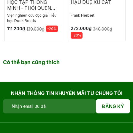
HỌC TẬP THÔNG
HẬU DUỆ XỨ CÁT
MINH - THÓI QUEN
TỐT CỦA HỌC SINH
Viện nghiên cứu độc giả Tiểu
Frank Herbert
GIỎI
học Dook Reads
272.000₫
111.200₫
-20%
340.000₫
139.000₫
-20%
Có thể bạn cũng thích
NHẬN THÔNG TIN KHUYẾN MÃI TỪ CHÚNG TÔI
ĐĂNG KÝ