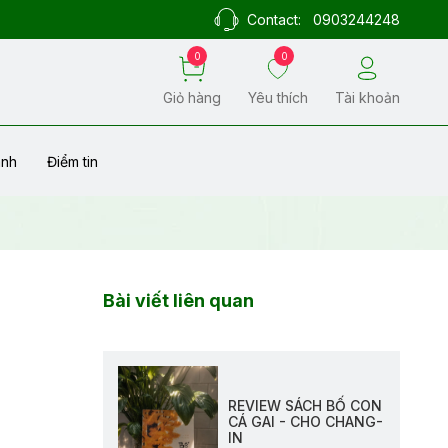
Contact:
0903244248
0
0
Giỏ hàng
Yêu thích
Tài khoản
ành
Điểm tin
Bài viết liên quan
REVIEW SÁCH BỐ CON
CÁ GAI - CHO CHANG-
IN