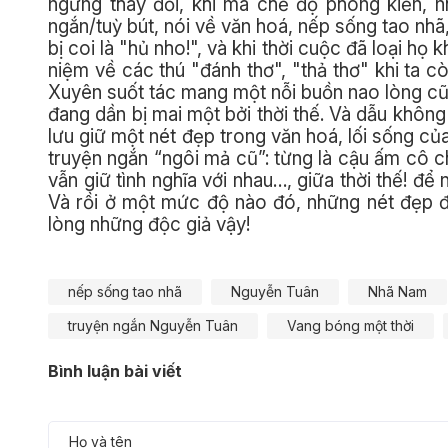
ngừng thay đổi, khi mà chế độ phong kiến, 
ngắn/tuỳ bút, nói về văn hoá, nếp sống tao nhã
bị coi là "hủ nho!", và khi thời cuộc đã loại họ
niệm về các thú "đánh thơ", "thả thơ" khi ta c
Xuyên suốt tác mang một nỗi buồn nao lòng c
đang dần bị mai một bởi thời thế. Và dẫu khôn
lưu giữ một nét đẹp trong văn hoá, lối sống c
truyện ngắn “ngôi mả cũ”: từng là cậu ấm cô c
vẫn giữ tình nghĩa với nhau…, giữa thời thế! đ
Và rồi ở một mức độ nào đó, những nét đẹp đ
lòng những độc giả vậy!
nếp sống tao nhã
Nguyễn Tuân
Nhã Nam
truyện ngắn Nguyễn Tuân
Vang bóng một thời
Bình luận bài viết