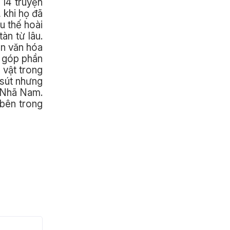
14 truyện
 khi họ đã
ậu thế hoài
àn từ lâu.
ền văn hóa
n góp phần
 vật trong
 sút nhưng
a Nhã Nam.
 bên trong