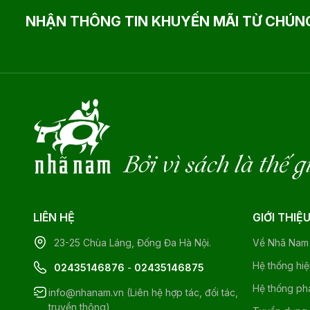
NHẬN THÔNG TIN KHUYẾN MÃI TỪ CHÚNG
Bởi vì sách là thế g
LIÊN HỆ
GIỚI THIỆ
23-25 Chùa Láng, Đống Đa Hà Nội.
Về Nhã Nam
Hệ thống hi
02435146876
-
02435146875
Hệ thống ph
info@nhanam.vn (Liên hệ hợp tác, đối tác,
truyền thông)