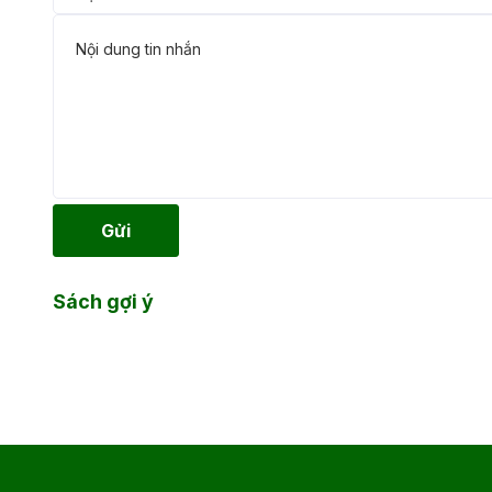
Gửi
Sách gợi ý