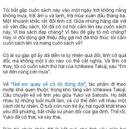
Tôi bắt gặp cuốn sách này vào một ngày trời không nắng
không mưa, trời âm u và lạnh, trời mùa xuân đầu tháng ba.
Một khoảnh khắc rất đỗi tình cờ. Giữa những hàng dài với
vô vàn đầu sách, tôi đã có cơ hội cầm lên tay cuốn sách
này. Vì bìa sách đẹp chăng? Vì tiêu đề gây tò mò chăng?
Hay vì đôi dòng giới thiệu đầy gợi mở đã thôi thúc tôi cầm
cuốn sách lên và mang cuốn sách về?
Có lẽ sự gặp gỡ ấy đã diễn ra tự nhiên quá đỗi, tình cờ quá
đỗi, mà không một lí do nào có thể cắt nghĩa. Và tình cờ
thay, tôi có cuốn sách thứ hai của Ichikawa Takuji, sau “Em
sẽ đến cùng cơn mưa”.
Về “
Nơi em quay về có tôi đứng đợi
”, tác phẩm đi theo
motip khá quen thuộc trong kho tàng văn Ichikawa Takuji.
Câu chuyện kể về tình yêu giữa Yuko và Satoshi. Họ biết
nhau từ những tuổi mười lăm, và cứ thế đến với nhau một
cách rất tự nhiên. Ở tuổi còn non trẻ ấy, hai người khát khao
yêu đối phương, bất chấp sự phản đối của gia đình. Thế rồi,
Yuko đã có thai, và sảy thai.