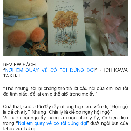
REVIEW SÁCH
“
NƠI EM QUAY VỀ CÓ TÔI ĐỨNG ĐỢI
” - ICHIKAWA
TAKUJI
“Thế nhưng, tôi lại chẳng thể trả lời câu hỏi của em, bởi tôi
đã tỉnh giấc, để lại em ở thế giới trong mơ ấy.”
Quả thật, cuộc đời đầy rẫy những hợp tan. Vốn dĩ, “Hội ngộ
là để chia ly”. Nhưng “Chia ly là để có ngày hội ngộ”.
Và cuộc hội ngộ ấy, cũng là cuộc chia ly ấy, đã hiện diện
trong “
Nơi em quay về có tôi đứng đợi
” dưới ngòi bút của
Ichikawa Takuji.