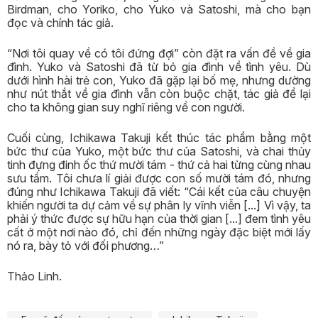
Birdman, cho Yoriko, cho Yuko và Satoshi, mà cho bạn
đọc và chính tác giả.
“Nơi tôi quay về có tôi đứng đợi” còn đặt ra vấn đề về gia
đình. Yuko và Satoshi đã từ bỏ gia đình về tình yêu. Dù
dưới hình hài trẻ con, Yuko đã gặp lại bố mẹ, nhưng dường
như nút thắt về gia đình vẫn còn buộc chặt, tác giả để lại
cho ta không gian suy nghĩ riêng về con người.
Cuối cùng, Ichikawa Takuji kết thúc tác phẩm bằng một
bức thư của Yuko, một bức thư của Satoshi, và chai thủy
tinh đựng đinh ốc thứ mười tám - thứ cả hai từng cùng nhau
sưu tầm. Tôi chưa lí giải được con số mười tám đó, nhưng
đúng như Ichikawa Takuji đã viết: “Cái kết của câu chuyện
khiến người ta dự cảm về sự phân ly vĩnh viễn [...] Vì vậy, ta
phải ý thức được sự hữu hạn của thời gian [...] đem tình yêu
cất ở một nơi nào đó, chỉ đến những ngày đặc biệt mới lấy
nó ra, bày tỏ với đối phương…”
Thảo Linh.