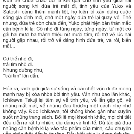
Đứa trẻ chưa chào đời là kết quả cho tình yêu giữa hai
người; song khi đứa trẻ mất đi, tình yêu của Yuko và
Satoshi càng thêm mãnh liệt, họ kiên trì xây dựng cuộc
sống gia đình mới, chờ một ngày đứa trẻ lại quay về. Thế
nhưng, đứa trẻ còn chưa đến, Yuko phát hiện bản thân mắc
căn bệnh kì lạ: Cô nhỏ đi từng ngày, từng ngày, từ một cô
gái hai mươi ba thành thiếu nữ mười tám, rồi trở về lúc hai
người gặp nhau, rồi trở về dáng hình đứa trẻ, và rồi, biến
mất…
Cơ thể nhỏ đi,
trái tim nhỏ đi.
Nhưng dường như,
”trái tim” lớn dần.
Hóa ra, ranh giới giữa sự sống và cái chết vốn dĩ đã mong
manh nay bị xóa nhòa bởi tình yêu. Vẫn như bao lần khác,
Ichikawa Takuji lại tâm sự về tình yêu, về lần gặp gỡ, về
những mất mát, về những đau thương một cách nhẹ như
không vậy. Đọc Ichikawa, tôi không khóc gần như xuyên
suốt những trang sách. Bởi lẽ mọi khoảnh khắc, mọi chi tiết
đều diễn ra rất tự nhiên, dịu dàng và tinh tế. Dù tác giả đưa
những căn bệnh kì lạ vào tác phẩm của mình, câu chuyện