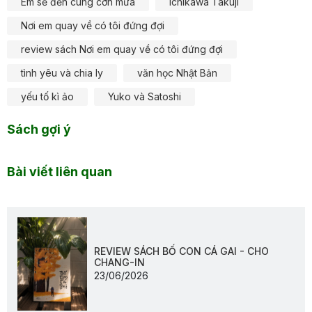
Em sẽ đến cùng cơn mưa
Ichikawa Takuji
Nơi em quay về có tôi đứng đợi
review sách Nơi em quay về có tôi đứng đợi
tình yêu và chia ly
văn học Nhật Bản
yếu tố kì ảo
Yuko và Satoshi
Sách gợi ý
Bài viết liên quan
REVIEW SÁCH BỐ CON CÁ GAI - CHO
CHANG-IN
23/06/2026