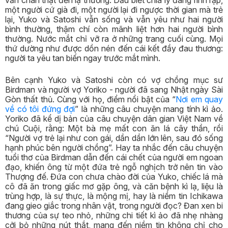
vẫn chân thật đến lạ thường. Dẫu biết chia ly đang rình rập,
một người cứ già đi, một người lại đi ngược thời gian mà trẻ
lại, Yuko và Satoshi vẫn sống và vẫn yêu như hai người
bình thường, thậm chí còn mãnh liệt hơn hai người bình
thường. Nước mắt chỉ vỡ ra ở những trang cuối cùng. Mọi
thứ dường như được dồn nén đến cái kết đầy đau thương:
người ta yêu tan biến ngay trước mắt mình.
Bên cạnh Yuko và Satoshi còn có vợ chồng mục sư
Birdman và người vợ Yoriko - người đã sang Nhật ngày Sài
Gòn thất thủ. Cùng với họ, điểm nổi bật của “
Nơi em quay
về có tôi đứng đợi
” là những câu chuyện mang tính kì ảo.
Yoriko đã kể dị bản của câu chuyện dân gian Việt Nam về
chú Cuội, rằng: Một bà mẹ mất con ăn lá cây thần, rồi
“Người vợ trẻ lại như con gái, dần dần lớn lên, sau đó sống
hạnh phúc bên người chồng”. Hay ta nhắc đến câu chuyện
tuổi thơ của Birdman dẫn đến cái chết của người em ngoan
đạo, khiến ông từ một đứa trẻ ngỗ nghịch trở nên tin vào
Thượng đế. Đứa con chưa chào đời của Yuko, chiếc lá mà
cô đã ăn trong giấc mơ gặp ông, và căn bệnh kì lạ, liệu là
trùng hợp, là sự thực, là mộng mị, hay là niềm tin Ichikawa
đang gieo giắc trong nhân vật, trong người đọc? Đan xen bi
thương của sự teo nhỏ, những chi tiết kì ảo đã nhẹ nhàng
cởi bỏ những nút thắt, mang đến niềm tin không chỉ cho