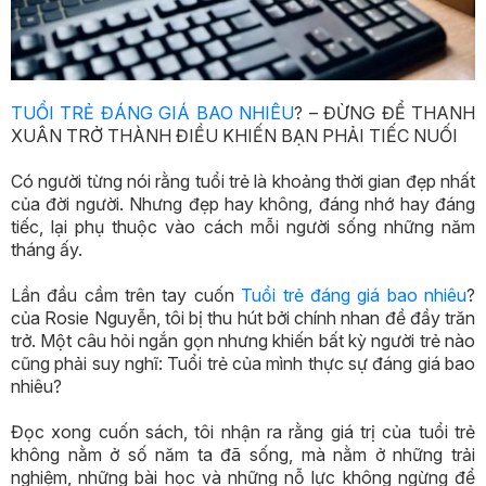
TUỔI TRẺ ĐÁNG GIÁ BAO NHIÊU
? – ĐỪNG ĐỂ THANH
XUÂN TRỞ THÀNH ĐIỀU KHIẾN BẠN PHẢI TIẾC NUỐI
Có người từng nói rằng tuổi trẻ là khoảng thời gian đẹp nhất
của đời người. Nhưng đẹp hay không, đáng nhớ hay đáng
tiếc, lại phụ thuộc vào cách mỗi người sống những năm
tháng ấy.
Lần đầu cầm trên tay cuốn
Tuổi trẻ đáng giá bao nhiêu
?
của Rosie Nguyễn, tôi bị thu hút bởi chính nhan đề đầy trăn
trở. Một câu hỏi ngắn gọn nhưng khiến bất kỳ người trẻ nào
cũng phải suy nghĩ: Tuổi trẻ của mình thực sự đáng giá bao
nhiêu?
Đọc xong cuốn sách, tôi nhận ra rằng giá trị của tuổi trẻ
không nằm ở số năm ta đã sống, mà nằm ở những trải
nghiệm, những bài học và những nỗ lực không ngừng để