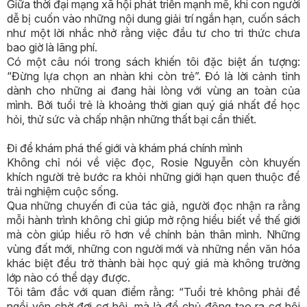
Giữa thời đại mạng xã hội phát triển mạnh mẽ, khi con người
dễ bị cuốn vào những nội dung giải trí ngắn hạn, cuốn sách
như một lời nhắc nhở rằng việc đầu tư cho tri thức chưa
bao giờ là lãng phí.
Có một câu nói trong sách khiến tôi đặc biệt ấn tượng:
“Đừng lựa chọn an nhàn khi còn trẻ”. Đó là lời cảnh tỉnh
dành cho những ai đang hài lòng với vùng an toàn của
mình. Bởi tuổi trẻ là khoảng thời gian quý giá nhất để học
hỏi, thử sức và chấp nhận những thất bại cần thiết.
Đi để khám phá thế giới và khám phá chính mình
Không chỉ nói về việc đọc, Rosie Nguyễn còn khuyến
khích người trẻ bước ra khỏi những giới hạn quen thuộc để
trải nghiệm cuộc sống.
Qua những chuyến đi của tác giả, người đọc nhận ra rằng
mỗi hành trình không chỉ giúp mở rộng hiểu biết về thế giới
mà còn giúp hiểu rõ hơn về chính bản thân mình. Những
vùng đất mới, những con người mới và những nền văn hóa
khác biệt đều trở thành bài học quý giá mà không trường
lớp nào có thể dạy được.
Tôi tâm đắc với quan điểm rằng: “Tuổi trẻ không phải để
ngồi yên chờ đợi cơ hội, mà là để chủ động tạo ra cơ hội