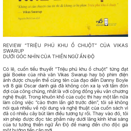
REVIEW “TRIỆU PHÚ KHU Ổ CHUỘT” CỦA VIKAS
SWARUP
DƯỚI GÓC NHÌN CỦA THIỀN NGỮ ẤN ĐỘ
Có lẽ, cuốn tiểu thuyết “Triệu phú khu ổ chuột” từng đạt
giải Boeke của nhà văn Vikas Swarup hay bộ phim điện
ảnh được chuyển thể cùng tên của đạo diễn Danny Boyle
với 8 giải Oscar danh giá đã không còn xa lạ với tầm đón
đợi của công chúng, nhất là với cộng đồng yêu văn chương
nghệ thuật. Trong khuôn khổ của cuộc thi hay một lần nữa
làm công việc “cảo thơm lần giở trước đèn”, tôi sẽ không
nói quá nhiều về nội dung và nghệ thuật của cuốn sách vì
đã có nhiều cây bút làm điều tương tự rồi. Thay vào đó, tôi
xin phép được đọc tác phẩm này dưới lăng kính khai sáng
của tư tưởng thiền ngữ Ấn Độ để mang đến cho độc giả
một hướng tiếp cận mới.