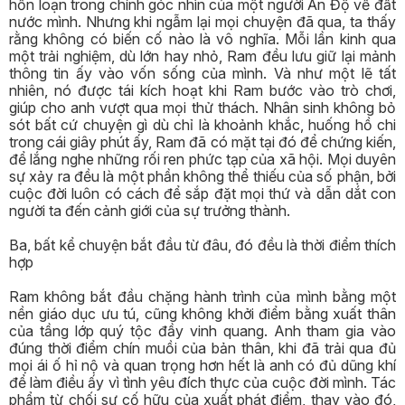
hỗn loạn trong chính góc nhìn của một người Ấn Độ về đất
nước mình. Nhưng khi ngẫm lại mọi chuyện đã qua, ta thấy
rằng không có biến cố nào là vô nghĩa. Mỗi lần kinh qua
một trải nghiệm, dù lớn hay nhỏ, Ram đều lưu giữ lại mảnh
thông tin ấy vào vốn sống của mình. Và như một lẽ tất
nhiên, nó được tái kích hoạt khi Ram bước vào trò chơi,
giúp cho anh vượt qua mọi thử thách. Nhân sinh không bỏ
sót bất cứ chuyện gì dù chỉ là khoảnh khắc, huống hồ chi
trong cái giây phút ấy, Ram đã có mặt tại đó để chứng kiến,
để lắng nghe những rối ren phức tạp của xã hội. Mọi duyên
sự xảy ra đều là một phần không thể thiếu của số phận, bởi
cuộc đời luôn có cách để sắp đặt mọi thứ và dẫn dắt con
người ta đến cảnh giới của sự trưởng thành.
Ba, bất kể chuyện bắt đầu từ đâu, đó đều là thời điểm thích
hợp
Ram không bắt đầu chặng hành trình của mình bằng một
nền giáo dục ưu tú, cũng không khởi điểm bằng xuất thân
của tầng lớp quý tộc đầy vinh quang. Anh tham gia vào
đúng thời điểm chín muồi của bản thân, khi đã trải qua đủ
mọi ái ố hỉ nộ và quan trọng hơn hết là anh có đủ dũng khí
để làm điều ấy vì tình yêu đích thực của cuộc đời mình. Tác
phẩm từ chối sự cố hữu của xuất phát điểm, thay vào đó,