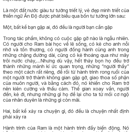
Là một đất nước giàu tư tưởng triết lý, vẻ đẹp minh triết của
thiền ngữ Ấn Độ được phát biểu qua bốn tư tưởng lớn sau:
Một, bất kể bạn gặp ai, đó đều là người bạn cần gặp
Trong tác phẩm, không có cuộc gặp gỡ nào là ngẫu nhiên.
Có người cho Ram bài học về lẽ sống, có kẻ cho anh nỗi
nhớ và tổn thương, có người đồng hành cùng anh trong
những chặng đường dài, cũng có kẻ thoáng qua như mây
trôi nước chảy,…Nhưng dù vậy, hết thảy bọn họ đều trở
thành những mảnh kí ức quan trọng, những “người thầy”
theo một cách rất riêng, để rồi từ hành trình rong ruổi của
một người trở thành không gian gặp gỡ, giao thoa số phận
của muôn người, và bằng cách đó, nó khiến cho Ram trở
nên kiên cường và thấu cảm. Thế gian xoay vần, người
đến, kẻ đi, nhưng những gì họ để lại cho ta từ mối cơ ngộ
của nhân duyên là những gì còn mãi.
Hai, bất kể xảy ra chuyện gì, đó đều là chuyện nhất định
phải xảy ra
Hành trình của Ram là một hành trình đầy biến động. Nó