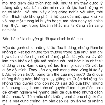
mọi thời điểm đều thích hợp nếu như ta tìm thấy được lý
tưởng sống của bản thân mình và nỗ lực hành động vì
người khác. Nói như vậy cũng đồng nghĩa với việc, thời
điểm thích hợp không phải là hệ quả của một quá khứ xa
vời hay một tương lai huyễn hoặc, mà nằm ngay tại chính
hiện thực này, trong khoảnh khắc mà ta đang sẵn sàng
nắm bắt.
Bốn, bất kể là chuyện gì, đã qua chính là đã qua
Mặc dù gánh chịu những kí ức đau thương, nhưng Ram lại
không bị kẹt bởi những tổn thương trong quá khứ, anh chỉ
học cách chấp nhận nó như một phần tất yếu và lấy đó
làm chìa khóa để giải mã những câu hỏi hóc búa nhất từ
chương trình. Ram không nỗ lực tìm mọi cách để viết lại
cuộc đời mình. Thay vào đó, anh mang theo vùng kí ức ấy
bước về phía trước, bằng tâm thế của một người đã đi qua
những thăng trầm, không bi lụy, giằng xé. Cuộc đời rộng lớn
không trao quyền cho con người sửa đổi quá khứ, nhưng
mỗi chúng ta lại hoàn toàn có quyền được chọn điểm nhìn
để chiêm nghiệm về những điều đã qua theo những cách
khác nhau. Vì điểm mấu chốt không phải là phủ nhận kí ức,
mà là biết dùng chúng làm bàn đạp để lớn lên và tự khẳng