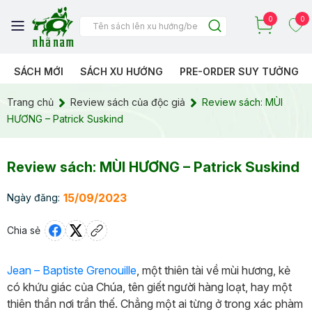
0
0
SÁCH MỚI
SÁCH XU HƯỚNG
PRE-ORDER SUY TƯỞNG
Trang chủ
Review sách của độc giả
Review sách: MÙI
HƯƠNG – Patrick Suskind
Review sách: MÙI HƯƠNG – Patrick Suskind
15/09/2023
Ngày đăng:
Chia sẻ
Jean – Baptiste Grenouille
, một thiên tài về mùi hương, kẻ
có khứu giác của Chúa, tên giết người hàng loạt, hay một
thiên thần nơi trần thế. Chẳng một ai từng ở trong xác phàm