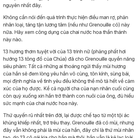
nguyên nhất đây.
Không cần nói đến quá trình thực hiện điều man rợ, phản
nhân loại, táng tận lương tâm (nếu như Grenouille có) này
nữa. Hãy xem công dụng của chai nước hoa thần thánh
này nào.
13 hương thơm tuyệt vời của 13 trinh nữ (phảng phất hơi
hướng 13 tông đồ của Chúa) đã cho Grenouille quyền năng
siêu phàm: Tất cả những ai thoáng ngửi thấy mùi hương
của hắn sẽ đem lòng yêu hắn vô cùng, tôn kính, sùng bái,
mọi định nghĩa về tình yêu đều không thể mô tả hết về cảm
xúc của họ được. Kể cả người cha của nạn nhân cuối cùng
còn quỳ xuống xin hắn trở thành con nuôi của ông, đủ hiểu
sức mạnh của chai nước hoa này.
Thứ quyến rũ nhất trên đời, lại được chế tạo từ một tội ác
khủng khiếp nhất, trớ trêu thay. Grenouille đã có mùi, nhưng
đây vẫn không phải là mùi của hắn, đây chỉ là thứ mùi nhân
tạo, do 13 cô gái kia cho hắn mà thôi, hắn vẫn là kẻ lạc loài,