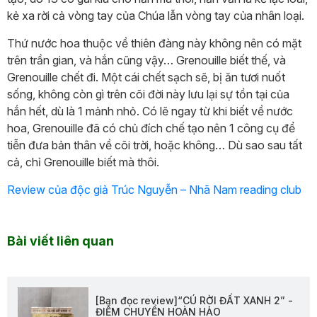
kẻ xa rời cả vòng tay của Chúa lẫn vòng tay của nhân loại.
Thứ nước hoa thuộc về thiên đàng này không nên có mặt
trên trần gian, và hắn cũng vậy… Grenouille biết thế, và
Grenouille chết đi. Một cái chết sạch sẽ, bị ăn tươi nuốt
sống, không còn gì trên cõi đời này lưu lại sự tồn tại của
hắn hết, dù là 1 mảnh nhỏ. Có lẽ ngay từ khi biết về nước
hoa, Grenouille đã có chủ đích chế tạo nên 1 công cụ để
tiễn đưa bản thân về cõi trời, hoặc không… Dù sao sau tất
cả, chỉ Grenouille biết mà thôi.
Review của độc giả Trúc Nguyễn – Nhã Nam reading club
Bài viết liên quan
[Bạn đọc review]“CÚ RỜI ĐẤT XANH 2” -
ĐIỂM CHUYỂN HOÀN HẢO