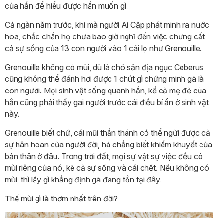
của hắn để hiểu được hắn muốn gì.
Cả ngàn năm trước, khi mà người Ai Cập phát minh ra nước
hoa, chắc chắn họ chưa bao giờ nghĩ đến việc chưng cất
cả sự sống của 13 con người vào 1 cái lọ như Grenouille.
Grenouille không có mùi, dù là chó săn địa ngục Ceberus
cũng không thể đánh hơi được 1 chút gì chứng minh gã là
con người. Mọi sinh vật sống quanh hắn, kể cả mẹ đẻ của
hắn cũng phải thấy gai người trước cái điều bí ẩn ở sinh vật
này.
Grenouille biết chứ, cái mũi thần thánh có thể ngửi được cả
sự hân hoan của người đời, há chẳng biết khiếm khuyết của
bản thân ở đâu. Trong trời đất, mọi sự vật sự việc đều có
mùi riêng của nó, kể cả sự sống và cái chết. Nếu không có
mùi, thì lấy gì khẳng định gã đang tồn tại đây.
Thế mùi gì là thơm nhất trên đời?