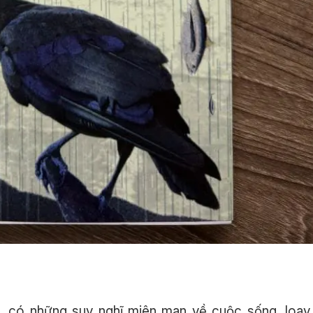
i, có những suy nghĩ miên man về cuộc sống, loay