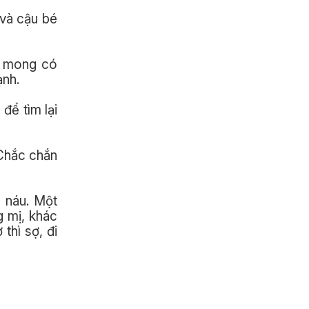
 và cậu bé
sẽ mong có
ạnh.
 để tìm lại
 Chắc chắn
 náu. Một
g mị, khác
thì sợ, đi