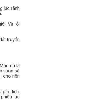
g lúc rãnh
.
ới. Và rồi
dắt truyền
 Mặc dù là
ôn suôn sẻ
n, cho nên
 gia đình.
phiêu lưu