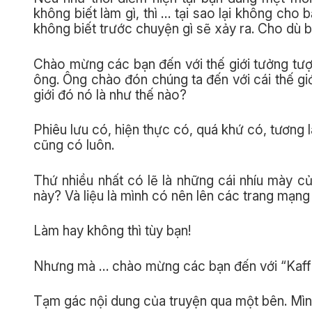
không biết làm gì, thì … tại sao lại không cho b
không biết trước chuyện gì sẽ xảy ra. Cho dù bả
Chào mừng các bạn đến với thế giới tưởng tượn
ông. Ông chào đón chúng ta đến với cái thế giới
giới đó nó là như thế nào?
Phiêu lưu có, hiện thực có, quá khứ có, tương 
cũng có luôn.
Thứ nhiều nhất có lẽ là những cái nhíu mày củ
này? Và liệu là mình có nên lên các trang mạn
Làm hay không thì tùy bạn!
Nhưng mà … chào mừng các bạn đến với “Kaffk
Tạm gác nội dung của truyện qua một bên. Mình