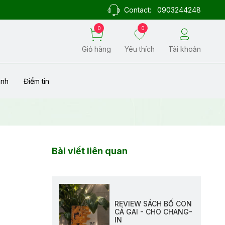
Contact:
0903244248
0
0
Giỏ hàng
Yêu thích
Tài khoản
ành
Điểm tin
Bài viết liên quan
REVIEW SÁCH BỐ CON
CÁ GAI - CHO CHANG-
IN