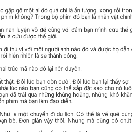
gặp gỡ một ai đó quá chi là ấn tượng, xong rồi tron
 phim không? Trong bộ phim đó bạn là nhân vật chính
an nan luyện võ để cùng với đám bạn mình cứu thế gi
n là cứu được thế giới.
n đi thú vị với một người anh nào đó và được họ dẫn 
rồi hiển nhiên là sẽ thành công.
mai trúc mã nào đó lại nên duyên.
thật. Đôi lúc bạn còn cười. Đôi lúc bạn lại thấy sợ.
phải lúc nào bạn cũng có thể sắp đặt sao cho nó lu
 bạn đã trải qua những khủng hoảng, những khó khă
ốn phim mà bạn làm đạo diễn.
Như là một chuyến đi du lịch. Có thể là về quê cùng
bạn bè. Đơn giản vậy thôi. Nhưng mà cũng có chút 