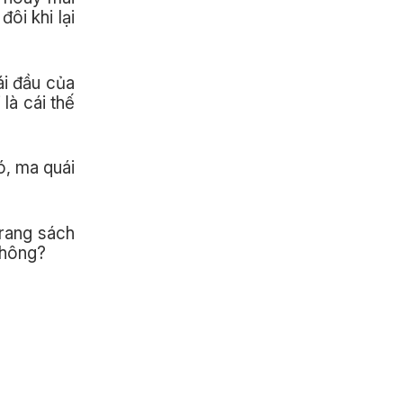
ôi khi lại
ái đầu của
là cái thế
ó, ma quái
trang sách
không?