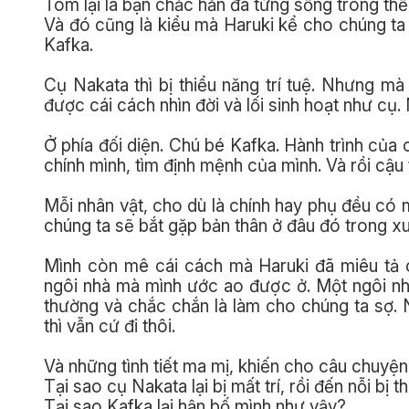
Tóm lại là bạn chắc hẳn đã từng sống trong th
Và đó cũng là kiểu mà Haruki kể cho chúng ta 
Kafka.
Cụ Nakata thì bị thiểu năng trí tuệ. Nhưng 
được cái cách nhìn đời và lối sinh hoạt như cụ
Ở phía đối diện. Chú bé Kafka. Hành trình của cậ
chính mình, tìm định mệnh của mình. Và rồi cậu 
Mỗi nhân vật, cho dù là chính hay phụ đều có 
chúng ta sẽ bắt gặp bản thân ở đâu đó trong x
Mình còn mê cái cách mà Haruki đã miêu tả 
ngôi nhà mà mình ước ao được ở. Một ngôi nhà
thường và chắc chắn là làm cho chúng ta sợ. Nh
thì vẫn cứ đi thôi.
Và những tình tiết ma mị, khiến cho câu chuyện
Tại sao cụ Nakata lại bị mất trí, rồi đến nỗi bị t
Tại sao Kafka lại hận bố mình như vậy?