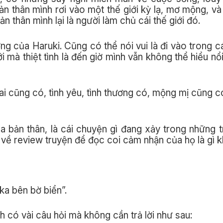
ản thân mình rơi vào một thế giới kỳ lạ, mơ mộng, và đ
n thân mình lại là người làm chủ cái thế giới đó.
g của Haruki. Cũng có thể nói vui là đi vào trong c
 mà thiệt tình là đến giờ mình vẫn không thể hiểu nổi 
lai cũng có, tình yêu, tình thương có, mộng mị cũng c
a bản thân, là cái chuyện gì đang xảy trong những 
g về review truyện để đọc coi cảm nhận của họ là gì 
a bên bờ biển”.
 có vài câu hỏi mà không cần trả lời như sau: