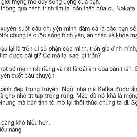
ế giới mộng mơ đầy sống động của bạn.
thông qua hành trình tìm lại bản thân của cụ Nakata
mà xuyên suốt câu chuyện mình dám cá là các bạn 
. Nói chung là cuộc sống bình yên, an nhàn và khỏe m
u lại là trốn đi số phận của mình, trốn gia đình mình,
tìm được cái gì? Cơ mà tại sao lại trốn?
một số mệnh rất riêng và rất là oái ăm của bản thân.
uyên suốt câu chuyện.
cảnh đẹp trong truyện. Ngôi nhà mà Kafka được ẩn
 ghỗ nhỏ tít tắp trong rừng. Mặc dù nó khá là mộn
ưng mà bản tính tò mò lại thôi thúc chúng ta đi. Sợ 
 càng khó hiểu hơn.
hiểu năng.