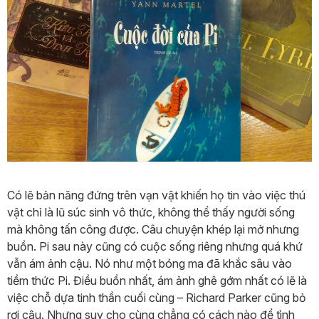
Có lẽ bản năng đứng trên vạn vật khiến họ tin vào việc thú
vật chỉ là lũ súc sinh vô thức, không thể thấy người sống
mà không tấn công được. Câu chuyện khép lại mở nhưng
buồn. Pi sau này cũng có cuộc sống riêng nhưng quá khứ
vẫn ám ảnh cậu. Nó như một bóng ma đã khắc sâu vào
tiềm thức Pi. Điều buồn nhất, ám ảnh ghê gớm nhất có lẽ là
việc chỗ dựa tinh thần cuối cùng – Richard Parker cũng bỏ
rơi cậu. Nhưng suy cho cùng chẳng có cách nào để tình