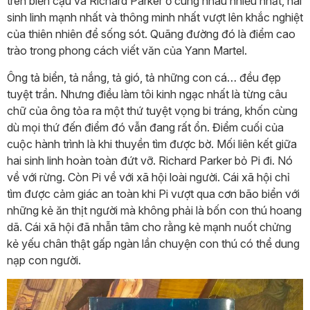
trên biển cậu và Richard Parker ở cùng nhau nhiều nhất, hai
sinh linh mạnh nhất và thông minh nhất vượt lên khắc nghiệt
của thiên nhiên để sống sót. Quãng đường đó là điểm cao
trào trong phong cách viết văn của Yann Martel.
Ông tả biển, tả nắng, tả gió, tả những con cá… đều đẹp
tuyệt trần. Nhưng điều làm tôi kinh ngạc nhất là từng câu
chữ của ông tỏa ra một thứ tuyệt vọng bi tráng, khốn cùng
dù mọi thứ đến điểm đó vẫn đang rất ổn. Điểm cuối của
cuộc hành trình là khi thuyền tìm được bờ. Mối liên kết giữa
hai sinh linh hoàn toàn đứt vỡ. Richard Parker bỏ Pi đi. Nó
về với rừng. Còn Pi về với xã hội loài người. Cái xã hội chỉ
tìm được cảm giác an toàn khi Pi vượt qua cơn bão biển với
những kẻ ăn thịt người mà không phải là bốn con thú hoang
dã. Cái xã hội đã nhẫn tâm cho rằng kẻ mạnh nuốt chửng
kẻ yếu chân thật gấp ngàn lần chuyện con thú có thể dung
nạp con người.