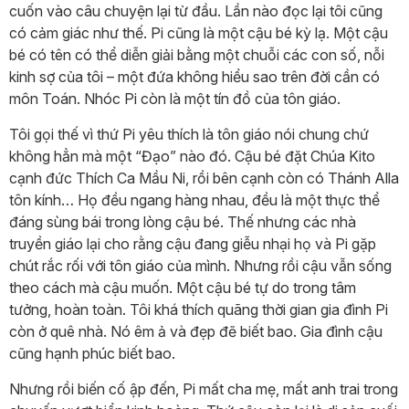
cuốn vào câu chuyện lại từ đầu. Lần nào đọc lại tôi cũng
có cảm giác như thế. Pi cũng là một cậu bé kỳ lạ. Một cậu
bé có tên có thể diễn giải bằng một chuỗi các con số, nỗi
kinh sợ của tôi – một đứa không hiểu sao trên đời cần có
môn Toán. Nhóc Pi còn là một tín đồ của tôn giáo.
Tôi gọi thế vì thứ Pi yêu thích là tôn giáo nói chung chứ
không hẳn mà một “Đạo” nào đó. Cậu bé đặt Chúa Kito
cạnh đức Thích Ca Mầu Ni, rồi bên cạnh còn có Thánh Alla
tôn kính… Họ đều ngang hàng nhau, đều là một thực thể
đáng sùng bái trong lòng cậu bé. Thế nhưng các nhà
truyền giáo lại cho rằng cậu đang giễu nhại họ và Pi gặp
chút rắc rối với tôn giáo của mình. Nhưng rồi cậu vẫn sống
theo cách mà cậu muốn. Một cậu bé tự do trong tâm
tưởng, hoàn toàn. Tôi khá thích quãng thời gian gia đình Pi
còn ở quê nhà. Nó êm ả và đẹp đẽ biết bao. Gia đình cậu
cũng hạnh phúc biết bao.
Nhưng rồi biến cố ập đến, Pi mất cha mẹ, mất anh trai trong