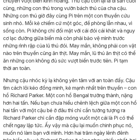
chuyến vượt biển kinh hoàng. Thứ cậu còn lại là di sản cuối
cùng, những con thú trong vườn bách thú của cha cậu.
Những con thú giờ đây cùng Pi trên một con thuyền cứu
sinh nhỏ. Mỗi kẻ chiếm cứ một góc, đề phòng lẫn nhau, vì
sống còn. Pi không chỉ đối mặt với cái đói cái khát và nguy
cơ lạc đường giữa biển mà còn phải bảo vệ mình trước
những rình rập của lũ thú đói. May mắn, không phải con vật
nào trên thuyền cũng ăn thịt. May mắn, lũ thú ăn thịt có thể
ăn những con không đủ sức vượt biển trước tiên. Pi tạm
thời an toàn.
Nhưng cậu nhóc kỳ lạ không yên tâm với an toàn đấy. Cậu
tìm cách lôi kéo đồng minh, kẻ mạnh nhất trên thuyền – con
hổ Richard Parker. Một con hổ Bengal trưởng thành, nặng
hơn hai tấn. Nếu bạn chưa hiểu chênh lệch giữa một con hổ
hai tấn với một cậu bé ở đâu thì chỉ cần tưởng tượng ra
Richard Parker chỉ cần đập móng vuốt một cái là Pi có thể
chết ngay lập tức. Ấy vậy mà cậu lại muốn chinh phục nó,
muốn nó làm bạn với mình. Hơn hai trăm ngày lênh đênh