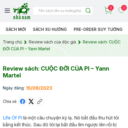
0
0
SÁCH MỚI
SÁCH XU HƯỚNG
PRE-ORDER SUY TƯỞNG
Trang chủ
Review sách của độc giả
Review sách: CUỘC
ĐỜI CỦA PI – Yann Martel
Review sách: CUỘC ĐỜI CỦA PI – Yann
Martel
15/09/2023
Ngày đăng:
Chia sẻ
Life Of Pi
là một câu chuyện kỳ lạ. Nó bắt đầu thu hút tôi
bằng kết thúc. Sau đó tôi lại bắt đầu tìm ngược lên rồi bị