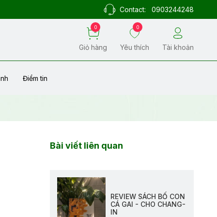
Contact:
0903244248
0
0
Giỏ hàng
Yêu thích
Tài khoản
ành
Điểm tin
Bài viết liên quan
REVIEW SÁCH BỐ CON
CÁ GAI - CHO CHANG-
IN