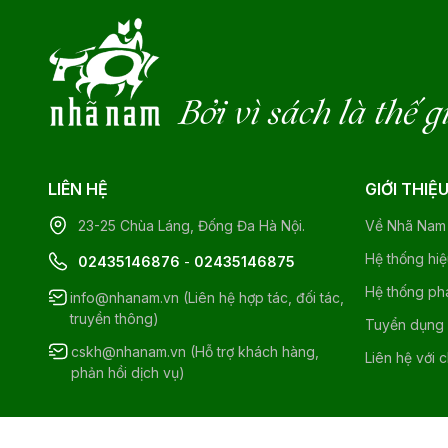
Bởi vì sách là thế g
LIÊN HỆ
GIỚI THIỆ
23-25 Chùa Láng, Đống Đa Hà Nội.
Về Nhã Nam
Hệ thống hi
02435146876
-
02435146875
Hệ thống ph
info@nhanam.vn (Liên hệ hợp tác, đối tác,
truyền thông)
Tuyển dụng
cskh@nhanam.vn (Hỗ trợ khách hàng,
Liên hệ với 
phản hồi dịch vụ)