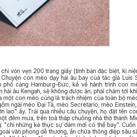
i chỉ vỏn vẹn 200 trang giấy (tính bản đặc biệt, kỉ n
. Chuyện con mèo dạy hải âu bay của tác giả Luis 
nh phố cảng Hamburg-Đức, kể về hành trình con m
 hải âu Kengah, sẽ không được ăn, phải chăm tới khi
của một con mèo cũng là trách nhiệm của toàn bộ mè
ồm ngài mèo Đại Tá, mèo Secretario, mèo Einstein
n lao" ấy. Trải qua nhiều câu chuyện, họ đặt tên con
một đêm mưa, trên toà tháp chuông nhà thờ thánh Mi
: "chỉ những kẻ thực sự dám mới có thể bay". Cuốn
ngoài văn phong dễ thương, ẩn chứa thông điệp sâu s