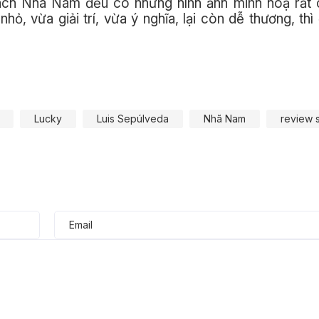
ách Nhã Nam đều có những hình ảnh minh hoạ rất c
, vừa giải trí, vừa ý nghĩa, lại còn dễ thương, thì 
Lucky
Luis Sepúlveda
Nhã Nam
review 