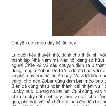
Chuyện con mèo dạy hải âu bay
Là cuốn tiểu thuyết nhỏ, dành cho thiếu nhi vớ
thành lập Nhã Nam mà hiện tôi đang sở hữu)
người Chile kể về câu chuyện diễn ra ở thà
đùng, mập ú Zobar. Do trước đó đã hứa với con
và phải dạy con hải âu đó bay! Và vì lời hứa 
cảng, cho nên Zobar cùng đám bạn mèo bao g
Biển đã cùng nhau hoàn thành cái nhiệm vụ "lớ
Lucky, nuôi dưỡng nó lớn lên. Cuối cùng, vào 
chim Lucky cất cánh bay, mèo Zobar cho rằng
gọn, phù hợp với hầu hết các bạn đọc lớn bé, 