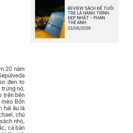
REVIEW SÁCH ĐỂ TUỔI
TRẺ LÀ HÀNH TRÌNH
ĐẸP NHẤT - PHAN
THẾ ANH
23/06/2026
iệm 20 năm
Sepúlveda
èo đen to
 trứng nở,
o trên bến
, mèo Bốn
 hải âu là
chael, chú
 sách nhỏ,
ắc, cả bản