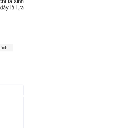
hi là sinh
đây là lựa
sách