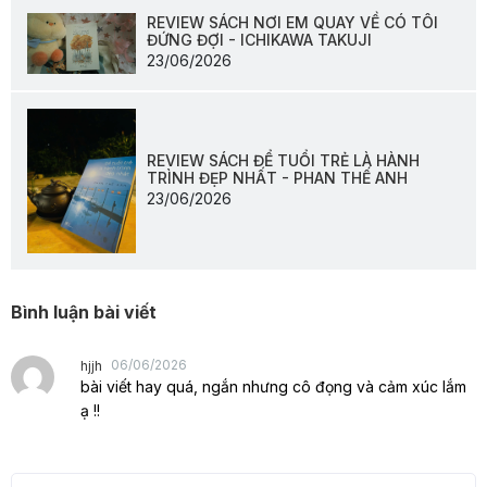
REVIEW SÁCH NƠI EM QUAY VỀ CÓ TÔI
ĐỨNG ĐỢI - ICHIKAWA TAKUJI
23/06/2026
REVIEW SÁCH ĐỂ TUỔI TRẺ LÀ HÀNH
TRÌNH ĐẸP NHẤT - PHAN THẾ ANH
23/06/2026
Bình luận bài viết
06/06/2026
hjjh
bài viết hay quá, ngắn nhưng cô đọng và cảm xúc lắm
ạ !!