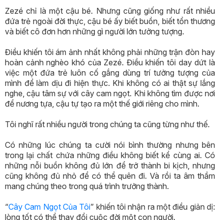
Zezé chỉ là một cậu bé. Nhưng cũng giống như rất nhiều
đứa trẻ ngoài đời thực, cậu bé ấy biết buồn, biết tổn thương
và biết cô đơn hơn những gì người lớn tưởng tượng.
Điều khiến tôi ám ảnh nhất không phải những trận đòn hay
hoàn cảnh nghèo khó của Zezé. Điều khiến tôi day dứt là
việc một đứa trẻ luôn cố gắng dùng trí tưởng tượng của
mình để làm dịu đi hiện thực. Khi không có ai thật sự lắng
nghe, cậu tâm sự với cây cam ngọt. Khi không tìm được nơi
để nương tựa, cậu tự tạo ra một thế giới riêng cho mình.
Tôi nghĩ rất nhiều người trong chúng ta cũng từng như thế.
Có những lúc chúng ta cười nói bình thường nhưng bên
trong lại chất chứa những điều không biết kể cùng ai. Có
những nỗi buồn không đủ lớn để trở thành bi kịch, nhưng
cũng không đủ nhỏ để có thể quên đi. Và rồi ta âm thầm
mang chúng theo trong quá trình trưởng thành.
“
Cây Cam Ngọt Của Tôi
” khiến tôi nhận ra một điều giản dị:
lòng tốt có thể thay đổi cuộc đời một con người.