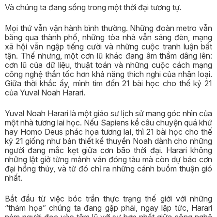
Và chúng ta đang sống trong một thời đại tương tự.
Mọi thứ vẫn vận hành bình thường. Những đoàn metro vẫn
băng qua thành phố, những tòa nhà vẫn sáng đèn, mạng
xã hội vẫn ngập tiếng cười và những cuộc tranh luận bất
tận. Thế nhưng, một cơn lũ khác đang âm thầm dâng lên:
cơn lũ của dữ liệu, thuật toán và những cuộc cách mạng
công nghệ thần tốc hơn khả năng thích nghi của nhân loại.
Giữa thời khắc ấy, mình tìm đến 21 bài học cho thế kỷ 21
của Yuval Noah Harari.
Yuval Noah Harari là một giáo sư lịch sử mang góc nhìn của
một nhà tương lai học. Nếu Sapiens kể câu chuyện quá khứ
hay Homo Deus phác họa tương lai, thì 21 bài học cho thế
kỷ 21 giống như bản thiết kế thuyền Noah dành cho những
người đang mắc kẹt giữa cơn bão thời đại. Harari không
những lật giở từng mảnh ván đóng tàu mà còn dự báo cơn
đại hồng thủy, và từ đó chỉ ra những cánh buồm thuận gió
nhất.
Bắt đầu từ việc bóc trần thực trạng thế giới với những
“thảm họa” chúng ta đang gặp phải, ngay lập tức, Harari