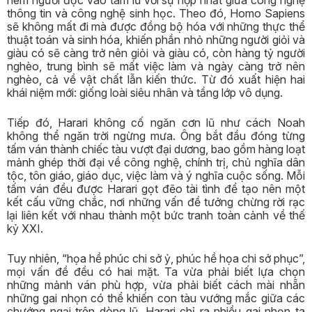
ném người đọc vào tâm lũ với sự hợp nhất giữa công nghệ
thông tin và công nghệ sinh học. Theo đó, Homo Sapiens
sẽ không mất đi mà được đồng bộ hóa với những thực thể
thuật toán và sinh hóa, khiến phần nhỏ những người giỏi và
giàu có sẽ càng trở nên giỏi và giàu có, còn hàng tỷ người
nghèo, trung bình sẽ mất việc làm và ngày càng trở nên
nghèo, cả về vật chất lẫn kiến thức. Từ đó xuất hiện hai
khái niệm mới: giống loài siêu nhân và tầng lớp vô dụng.
Tiếp đó, Harari không cố ngăn cơn lũ như cách Noah
không thể ngăn trời ngừng mưa. Ông bắt đầu đóng từng
tấm ván thành chiếc tàu vượt đại dương, bao gồm hàng loạt
mảnh ghép thời đại về công nghệ, chính trị, chủ nghĩa dân
tộc, tôn giáo, giáo dục, việc làm và ý nghĩa cuộc sống. Mỗi
tấm ván đều được Harari gọt đẽo tài tình để tạo nên một
kết cấu vững chắc, nơi những vấn đề tưởng chừng rời rạc
lại liên kết với nhau thành một bức tranh toàn cảnh về thế
kỷ XXI.
Tuy nhiên, “họa hề phúc chi sở ỷ, phúc hề họa chi sở phục”,
mọi vấn đề đều có hai mặt. Ta vừa phải biết lựa chọn
những mảnh ván phù hợp, vừa phải biết cách mài nhẵn
những gai nhọn có thể khiến con tàu vướng mắc giữa các
chướng ngại trên dòng lũ. Harari chỉ ra nhiều gai nhọn ta