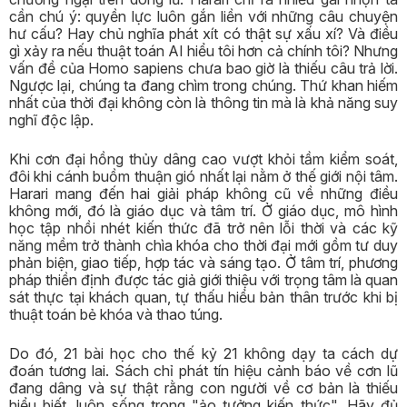
cần chú ý: quyền lực luôn gắn liền với những câu chuyện
hư cấu? Hay chủ nghĩa phát xít có thật sự xấu xí? Và điều
gì xảy ra nếu thuật toán AI hiểu tôi hơn cả chính tôi? Nhưng
vấn đề của Homo sapiens chưa bao giờ là thiếu câu trả lời.
Ngược lại, chúng ta đang chìm trong chúng. Thứ khan hiếm
nhất của thời đại không còn là thông tin mà là khả năng suy
nghĩ độc lập.
Khi cơn đại hồng thủy dâng cao vượt khỏi tầm kiểm soát,
đôi khi cánh buồm thuận gió nhất lại nằm ở thế giới nội tâm.
Harari mang đến hai giải pháp không cũ về những điều
không mới, đó là giáo dục và tâm trí. Ở giáo dục, mô hình
học tập nhồi nhét kiến thức đã trở nên lỗi thời và các kỹ
năng mềm trở thành chìa khóa cho thời đại mới gồm tư duy
phản biện, giao tiếp, hợp tác và sáng tạo. Ở tâm trí, phương
pháp thiền định được tác giả giới thiệu với trọng tâm là quan
sát thực tại khách quan, tự thấu hiểu bản thân trước khi bị
thuật toán bẻ khóa và thao túng.
Do đó, 21 bài học cho thế kỷ 21 không dạy ta cách dự
đoán tương lai. Sách chỉ phát tín hiệu cảnh báo về cơn lũ
đang dâng và sự thật rằng con người về cơ bản là thiếu
hiểu biết, luôn sống trong "ảo tưởng kiến thức". Hãy đủ