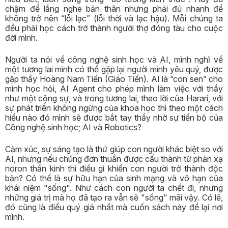
chậm để lắng nghe bản thân nhưng phải đủ nhanh để
không trở nên “lỗi lạc” (lỗi thời và lạc hậu). Mỗi chúng ta
đều phải học cách trở thành người thợ đóng tàu cho cuộc
đời mình.
Người ta nói về công nghệ sinh học và AI, mình nghĩ về
một tương lai mình có thể gặp lại người mình yêu quý, được
gặp thầy Hoàng Nam Tiến (Giáo Tiến). AI là “con sen” cho
mình học hỏi, AI Agent cho phép mình làm việc với thầy
như một cộng sự, và trong tương lai, theo lời của Harari, với
sự phát triển không ngừng của khoa học thì theo một cách
hiểu nào đó mình sẽ được bắt tay thầy nhờ sự tiến bộ của
Công nghệ sinh học; AI và Robotics?
Cảm xúc, sự sáng tạo là thứ giúp con người khác biệt so với
AI, nhưng nếu chúng đơn thuần được cấu thành từ phản xạ
noron thần kinh thì điều gì khiến con người trở thành độc
bản? Có thể là sự hữu hạn của sinh mạng và vô hạn của
khái niệm "sống". Như cách con người ta chết đi, nhưng
những giá trị mà họ đã tạo ra vẫn sẽ "sống" mãi vậy. Có lẽ,
đó cũng là điều quý giá nhất mà cuốn sách này để lại nơi
mình.