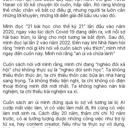
Harari có lối kể chuyện lôi cuốn, hấp dẫn. Rõ ràng không
thể chắc chắn về bất cứ điều gì, nhưng người ta luôn cần
những lời khuyên, những lời diễn giải để bấu víu vào đó.
Mình đọc “21 bài học cho thế kỷ 21” lần đầu vào năm
2020, ngay vào lúc dịch Covid-19 đang diễn ra, với nỗi sợ
hãi bao trùm, lo lắng cho một tương lai bất định. Sau đó,
mình đọc lại lần 2 vào năm 2022. Đến nay khi Nhã Nam hỏi
rằng “mình nói gì khi nói về cuốn sách yêu thích”, mình nhớ
ngay đến cuốn này. Mình nói rằng “an ủi và chữa lành”
Cuốn sách nói với mình rằng, mình chỉ đang “nghèo đói xã
hội” chứ không thực sự là “nghèo đói sinh học”. Ta không
thiếu thốn thức ăn, ta chỉ thiếu thốn các bữa ăn nhà hàng
sang trọng. Ta không thiếu tiện nghi, ta chỉ không có điện
thoại thông minh đời mới nhất. Ta không nghèo nàn trải
nghiệm, ta chỉ thiếu trải nghiệm xa xỉ.
Cuốn sách an ủi mình đừng quá lo sợ về tương lai bị AI
cướp mất việc làm, vì có việc làm mất đi, thì cũng có việc
làm mới sinh ra. Cách đây 20 năm, thậm chí chỉ 10 năm
trước, có ai tưởng tượng được những công việc như trợ lý
từ xa, hay content creator. Nếu như ta thực sự vô dụng,