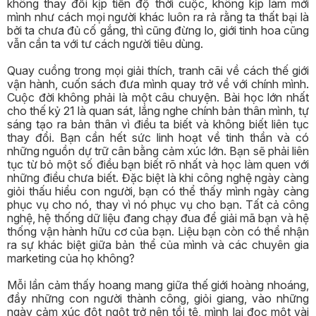
không thay đổi kịp tiến độ thời cuộc, không kịp làm mới
mình như cách mọi người khác luôn ra rả rằng ta thất bại là
bởi ta chưa đủ cố gắng, thì cũng đừng lo, giới tinh hoa cũng
vẫn cần ta với tư cách người tiêu dùng.
Quay cuồng trong mọi giải thích, tranh cãi về cách thế giới
vận hành, cuốn sách đưa mình quay trở về với chính mình.
Cuộc đời không phải là một câu chuyện. Bài học lớn nhất
cho thế kỷ 21 là quan sát, lắng nghe chính bản thân mình, tự
sáng tạo ra bản thân vì điều ta biết và không biết liên tục
thay đổi. Bạn cần hết sức linh hoạt về tinh thần và có
những nguồn dự trữ cân bằng cảm xúc lớn. Bạn sẽ phải liên
tục từ bỏ một số điều bạn biết rõ nhất và học làm quen với
những điều chưa biết. Đặc biệt là khi công nghệ ngày càng
giỏi thấu hiểu con người, bạn có thể thấy mình ngày càng
phục vụ cho nó, thay vì nó phục vụ cho bạn. Tất cả công
nghệ, hệ thống dữ liệu đang chạy đua để giải mã bạn và hệ
thống vận hành hữu cơ của bạn. Liệu bạn còn có thể nhận
ra sự khác biệt giữa bản thể của mình và các chuyên gia
marketing của họ không?
Mỗi lần cảm thấy hoang mang giữa thế giới hoàng nhoáng,
đầy những con người thành công, giỏi giang, vào những
ngày cảm xúc đột ngột trở nên tồi tệ, mình lại đọc một vài