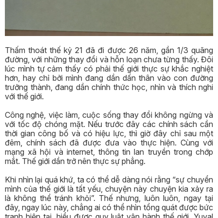
Thấm thoát thế kỷ 21 đã đi được 26 năm, gần 1/3 quãng
đường, với những thay đổi và hỗn loạn chưa từng thấy. Đôi
lúc mình tự cảm thấy có phải thế giới thực sự khắc nghiệt
hơn, hay chỉ bởi mình đang dần dấn thân vào con đường
trưởng thành, đang dần chính thức học, nhìn và thích nghi
với thế giới.
Công nghệ, việc làm, cuộc sống thay đổi không ngừng và
với tốc độ chóng mặt. Nếu trước đây các chính sách cần
thời gian công bố và có hiệu lực, thì giờ đây chỉ sau một
đêm, chính sách đã được đưa vào thực hiện. Cùng với
mạng xã hội và internet, thông tin lan truyền trong chớp
mắt. Thế giới dần trở nên thực sự phẳng.
Khi nhìn lại quá khứ, ta có thể dễ dàng nói rằng “sự chuyển
mình của thế giới là tất yếu, chuyện này chuyện kia xảy ra
là không thể tránh khỏi”. Thế nhưng, luôn luôn, ngay tại
đây, ngay lúc này, chẳng ai có thể nhìn tổng quát được bức
tranh hiện tại, hiểu được quy luật vận hành thế giới. Yuval