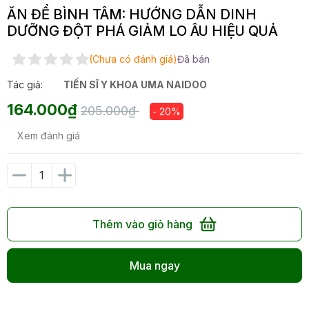
ĂN ĐỂ BÌNH TÂM: HƯỚNG DẪN DINH
DƯỠNG ĐỘT PHÁ GIẢM LO ÂU HIỆU QUẢ
(Chưa có đánh giá)
Đã bán
Tác giả:
TIẾN SĨ Y KHOA UMA NAIDOO
164.000₫
205.000₫
- 20%
Xem đánh giá
Thêm vào giỏ hàng
Mua ngay