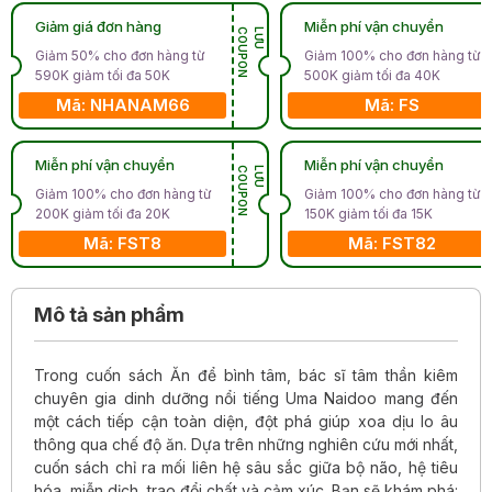
Giảm giá đơn hàng
Miễn phí vận chuyển
N
L
Ư
U
C
O
U
P
O
Giảm 50% cho đơn hàng từ
Giảm 100% cho đơn hàng từ
590K giảm tối đa 50K
500K giảm tối đa 40K
Mã: NHANAM66
Mã: FS
Miễn phí vận chuyển
Miễn phí vận chuyển
N
L
Ư
U
C
O
U
P
O
Giảm 100% cho đơn hàng từ
Giảm 100% cho đơn hàng từ
200K giảm tối đa 20K
150K giảm tối đa 15K
Mã: FST8
Mã: FST82
Mô tả sản phẩm
Trong cuốn sách Ăn để bình tâm, bác sĩ tâm thần kiêm
chuyên gia dinh dưỡng nổi tiếng Uma Naidoo mang đến
một cách tiếp cận toàn diện, đột phá giúp xoa dịu lo âu
thông qua chế độ ăn. Dựa trên những nghiên cứu mới nhất,
cuốn sách chỉ ra mối liên hệ sâu sắc giữa bộ não, hệ tiêu
hóa, miễn dịch, trao đổi chất và cảm xúc. Bạn sẽ khám phá: