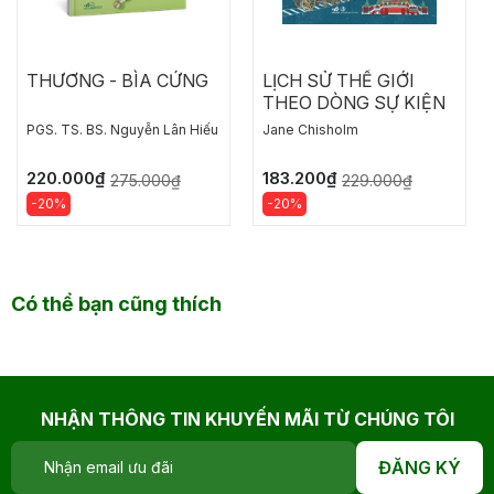
THƯƠNG - BÌA CỨNG
LỊCH SỬ THẾ GIỚI
THEO DÒNG SỰ KIỆN
PGS. TS. BS. Nguyễn Lân Hiếu
Jane Chisholm
220.000₫
183.200₫
275.000₫
229.000₫
-20%
-20%
Có thể bạn cũng thích
NHẬN THÔNG TIN KHUYẾN MÃI TỪ CHÚNG TÔI
ĐĂNG KÝ