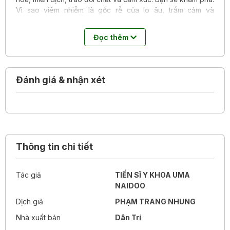
Vì sao viêm nhiễm là gốc rễ của lo âu, trầm cảm và
Alzheimer Vai trò tối quan trọng của hệ vi sinh vật đường
ruột Sáu trụ cột giúp xoa dịu tinh thần Những thực phẩm
Đọc thêm
cân bằng leptin – chiếc cầu nối giữa não và quá trình trao
đổi chất Cách kết hợp các “thần dược” tự nhiên – từ sâm
Ấn Độ đến vitamin C – vào bữa ăn hằng ngày Các chế độ
ăn lý tưởng để kiểm soát lo âu và trầm cảm Cùng hàng loạt
Đánh giá & nhận xét
công thức ngon miệng, giàu dưỡng chất và cả hướng dẫn
xây dựng thực đơn cá nhân, Ăn để bình tâm sẽ là chiếc
chìa khóa giúp bạn ăn uống lành mạnh, giảm lo âu, tăng
cường miễn dịch và cải thiện toàn diện sức khỏe tinh thần.
Thông tin chi tiết
Tác giả
TIẾN SĨ Y KHOA UMA
NAIDOO
Dịch giả
PHẠM TRANG NHUNG
Nhà xuất bản
Dân Trí