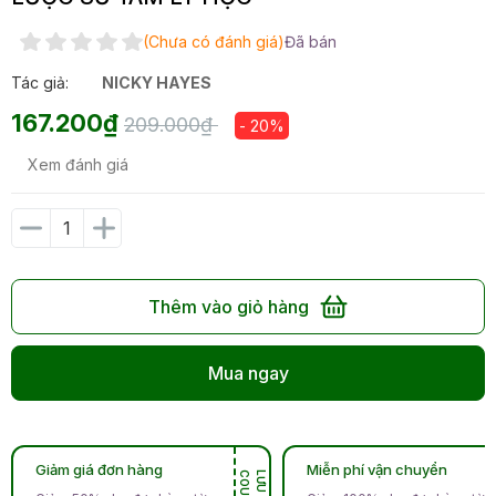
(Chưa có đánh giá)
Đã bán
Tác giả:
NICKY HAYES
167.200₫
209.000₫
- 20%
Xem đánh giá
Thêm vào giỏ hàng
Mua ngay
Giảm giá đơn hàng
Miễn phí vận chuyển
N
L
Ư
U
C
O
U
P
O