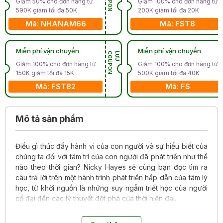
Giảm 50% cho đơn hàng từ
Giảm 100% cho đơn hàng từ
590K giảm tối đa 50K
200K giảm tối đa 20K
Mã: NHANAM66
Mã: FST8
Miễn phí vận chuyển
Miễn phí vận chuyển
N
L
Ư
U
C
O
U
P
O
Giảm 100% cho đơn hàng từ
Giảm 100% cho đơn hàng từ
150K giảm tối đa 15K
500K giảm tối đa 40K
Mã: FST82
Mã: FS
Mô tả sản phẩm
Điều gì thúc đẩy hành vi của con người và sự hiểu biết của
chúng ta đối với tâm trí của con người đã phát triển như thế
nào theo thời gian? Nicky Hayes sẽ cùng bạn đọc tìm ra
câu trả lời trên một hành trình phát triển hấp dẫn của tâm lý
học, từ khởi nguồn là những suy ngẫm triết học của người
cổ đại đến các lý thuyết đột phá của thời hiện đại.
Hãy khám phá những nhân vật và trường phái tư tưởng