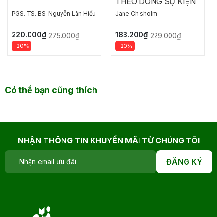
THEO DÒNG SỰ KIỆN
PGS. TS. BS. Nguyễn Lân Hiếu
Jane Chisholm
220.000₫
183.200₫
275.000₫
229.000₫
-20%
-20%
Có thể bạn cũng thích
NHẬN THÔNG TIN KHUYẾN MÃI TỪ CHÚNG TÔI
ĐĂNG KÝ