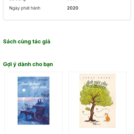
Phát triển kỹ năng tư duy bậc cao.
Ngày phát hành
2020
Thực hành tư duy liên môn (khoa học, toán học,
ngôn ngữ và nghệ thuật), bổ trợ cho việc học ở
trường.
Là giải pháp lý tưởng để học tại nhà, học hè.
Sách cùng tác giả
EM HÃY TỰ LUYỆN TẬP TẠI NHÀ VÀ TRỞ THÀNH NGƯỜI
CÓ CHỦ KIẾN!
Gợi ý dành cho bạn