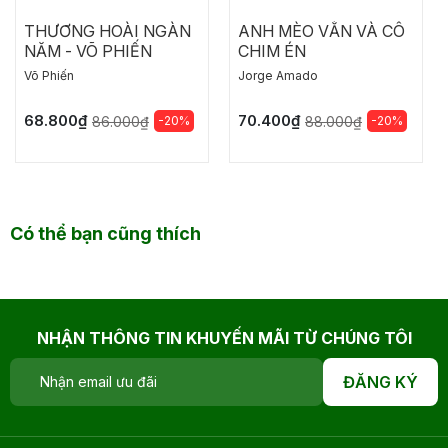
THƯƠNG HOÀI NGÀN
ANH MÈO VẰN VÀ CÔ
NĂM - VÕ PHIẾN
CHIM ÉN
Võ Phiến
Jorge Amado
68.800₫
70.400₫
-20%
-20%
86.000₫
88.000₫
Có thể bạn cũng thích
NHẬN THÔNG TIN KHUYẾN MÃI TỪ CHÚNG TÔI
ĐĂNG KÝ