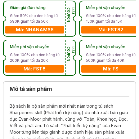
Giảm giá đơn hàng
Miễn phí vận chuyển
N
L
Ư
U
C
O
U
P
O
Giảm 50% cho đơn hàng từ
Giảm 100% cho đơn hàng từ
590K giảm tối đa 50K
150K giảm tối đa 15K
Mã: NHANAM66
Mã: FST82
Miễn phí vận chuyển
Miễn phí vận chuyển
N
L
Ư
U
C
O
U
P
O
Giảm 100% cho đơn hàng từ
Giảm 100% cho đơn hàng từ
200K giảm tối đa 20K
500K giảm tối đa 40K
Mã: FST8
Mã: FS
Mô tả sản phẩm
Bộ sách là bộ sản phẩm mới nhất nằm trong tủ sách
Sharpeners skill (Phát triển kỹ năng) do nhà xuất bản giáo
dục Evan-Moor phát hành, cùng với Toán, Khoa học, Đọc,
Viết và phát âm. Tủ sách “Phát triển kỹ năng” của Evan-
Moor từng liên tiếp giành được danh hiệu sản phẩm xuất
sắc và sản phẩm được yêu thích nhất của iParenting