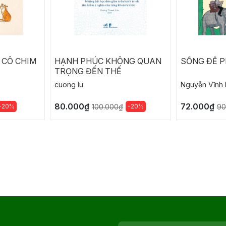
 CÔ CHIM
HẠNH PHÚC KHÔNG QUAN
SỐNG ĐỂ P
TRỌNG ĐẾN THẾ
cuong lu
Nguyễn Vĩnh 
80.000₫
72.000₫
-20%
-20%
100.000₫
90