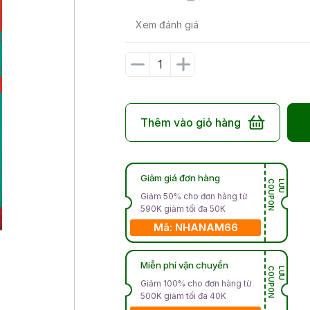
Xem đánh giá
Thêm vào giỏ hàng
Giảm giá đơn hàng
N
L
Ư
U
C
O
U
P
O
Giảm 50% cho đơn hàng từ
590K giảm tối đa 50K
Mã: NHANAM66
Miễn phí vận chuyển
N
L
Ư
U
C
O
U
P
O
Giảm 100% cho đơn hàng từ
500K giảm tối đa 40K