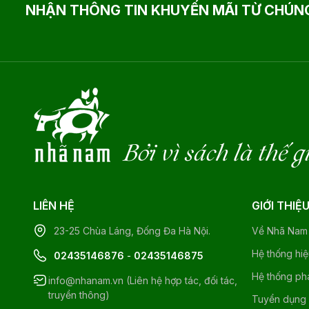
NHẬN THÔNG TIN KHUYẾN MÃI TỪ CHÚNG
Bởi vì sách là thế g
LIÊN HỆ
GIỚI THIỆ
23-25 Chùa Láng, Đống Đa Hà Nội.
Về Nhã Nam
Hệ thống hi
02435146876
-
02435146875
Hệ thống ph
info@nhanam.vn (Liên hệ hợp tác, đối tác,
truyền thông)
Tuyển dụng