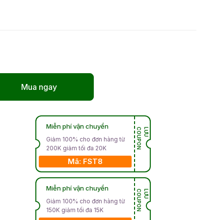
Mua ngay
Miễn phí vận chuyển
N
L
Ư
U
C
O
U
P
O
Giảm 100% cho đơn hàng từ
200K giảm tối đa 20K
Mã: FST8
Miễn phí vận chuyển
N
L
Ư
U
C
O
U
P
O
Giảm 100% cho đơn hàng từ
150K giảm tối đa 15K