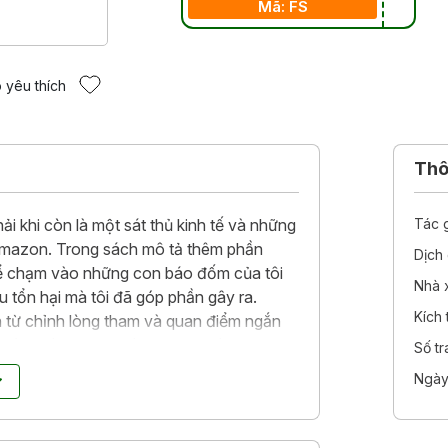
Mã: FS
 yêu thích
Thôn
i khi còn là một sát thủ kinh tế và những
Tác 
 Amazon. Trong sách mô tả thêm phần
Dịch 
để chạm vào những con báo đốm của tôi
Nhà 
 tổn hại mà tôi đã góp phần gây ra.
Kích
từ chỉnh lòng tham và quan điểm ngắn
ch trình bày những hành động mà bạn, độc
Số t
nh và giúp tất cả nhân loại chúng ta sống
Ngày