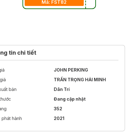
Mã: FST82
g tin chi tiết
giả
JOHN PERKING
giả
TRẦN TRỌNG HẢI MINH
xuất bản
Dân Trí
 thước
Đang cập nhật
rang
352
 phát hành
2021