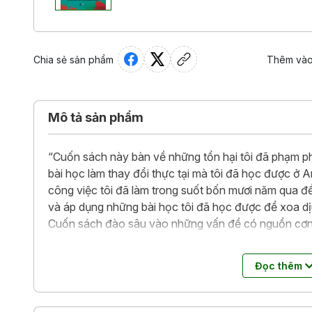
Chia sẻ sản phẩm
Thêm vào
Mô tả sản phẩm
“Cuốn sách này bàn về những tổn hại tôi đã phạm phả
bài học làm thay đổi thực tại mà tôi đã học được ở
công việc tôi đã làm trong suốt bốn mươi năm qua 
và áp dụng những bài học tôi đã học được để xoa dịu
Cuốn sách đào sâu vào những vấn đề có nguồn cơn 
hạn hiện nay. Và có lẽ quan trọng hơn hết, cuốn sá
giả của tôi, có thể thực hiện để thay đổi cuộc đời mì
Đọc thêm
hòa hợp hơn với tự nhiên và với nhau."