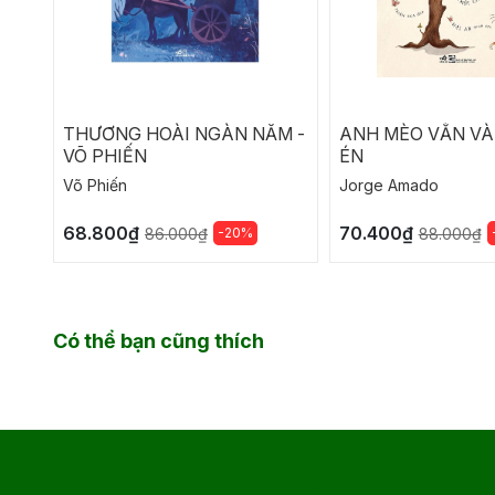
THƯƠNG HOÀI NGÀN NĂM -
ANH MÈO VẰN VÀ
VÕ PHIẾN
ÉN
Võ Phiến
Jorge Amado
68.800₫
70.400₫
-20%
86.000₫
88.000₫
Có thể bạn cũng thích