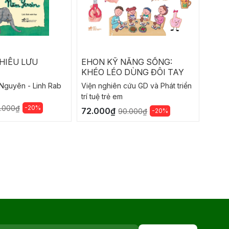
HIÊU LƯU
EHON KỸ NĂNG SỐNG:
Thế g
KHÉO LÉO DÙNG ĐÔI TAY
Nguyên - Linh Rab
Viện nghiên cứu GD và Phát triển
Jim Al
trí tuệ trẻ em
129.
-20%
.000₫
72.000₫
-20%
90.000₫