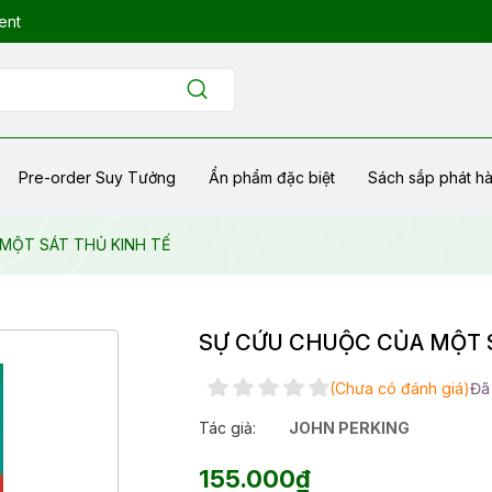
ent
Pre-order Suy Tưởng
Ẩn phẩm đặc biệt
Sách sắp phát h
MỘT SÁT THỦ KINH TẾ
SỰ CỨU CHUỘC CỦA MỘT S
(Chưa có đánh giá)
Đã
Tác giả:
JOHN PERKING
155.000₫