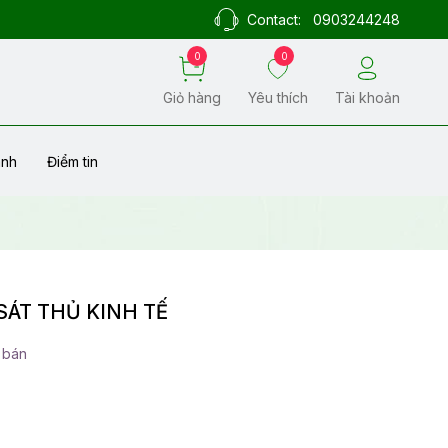
Contact:
0903244248
0
0
Giỏ hàng
Yêu thích
Tài khoản
ành
Điểm tin
ÁT THỦ KINH TẾ
 bán