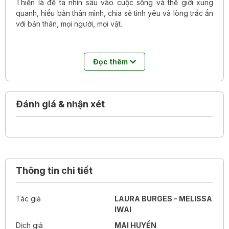
Thiền là để ta nhìn sâu vào cuộc sống và thế giới xung
quanh, hiểu bản thân mình, chia sẻ tình yêu và lòng trắc ẩn
với bản thân, mọi người, mọi vật.
Sách gồm 11 câu chuyện giàu ý nghĩa kèm theo nhiều câu
hỏi thảo luận theo chủ đề, cùng hơn 500 bài tập thiền đơn
Đọc thêm
giản nhưng thú vị, cuốn sách nhỏ ấm áp này không chỉ
khiến thiền trở thành một phần thân thiện trong cuộc sống
hàng ngày, mà còn giúp trẻ và cả cha mẹ xây dựng và bồi
đắp những đức tính kiên nhẫn, nhân hậu, trung thực, chia
Đánh giá & nhận xét
sẻ và vị tha.
Thông tin chi tiết
Tác giả
LAURA BURGES - MELISSA
IWAI
Dịch giả
MAI HUYỀN