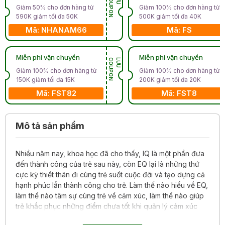
N
Giảm 50% cho đơn hàng từ
Giảm 100% cho đơn hàng từ
590K giảm tối đa 50K
500K giảm tối đa 40K
Mã: NHANAM66
Mã: FS
Miễn phí vận chuyển
Miễn phí vận chuyển
N
L
Ư
U
C
O
U
P
O
Giảm 100% cho đơn hàng từ
Giảm 100% cho đơn hàng từ
150K giảm tối đa 15K
200K giảm tối đa 20K
Mã: FST82
Mã: FST8
Mô tả sản phẩm
Nhiều năm nay, khoa học đã cho thấy, IQ là một phần đưa
đến thành công của trẻ sau này, còn EQ lại là những thứ
cực kỳ thiết thân đi cùng trẻ suốt cuộc đời và tạo dựng cả
hạnh phúc lẫn thành công cho trẻ. Làm thế nào hiểu về EQ,
làm thế nào tâm sự cùng trẻ về cảm xúc, làm thế nào giúp
trẻ khắc phục những điểm chưa tốt khi quản lý cảm xúc
của mình? Làm thế nào đi cùng trẻ qua những kỳ khủng