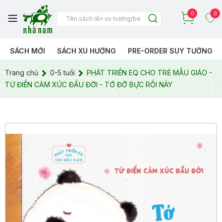
0
0
SÁCH MỚI
SÁCH XU HƯỚNG
PRE-ORDER SUY TƯỞNG
Trang chủ
0-5 tuổi
PHÁT TRIỂN EQ CHO TRẺ MẪU GIÁO -
TỪ ĐIỂN CẢM XÚC ĐẦU ĐỜI - TỚ ĐỠ BỰC RỒI NÀY