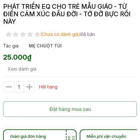
PHÁT TRIỂN EQ CHO TRẺ MẪU GIÁO - TỪ
ĐIỂN CẢM XÚC ĐẦU ĐỜI - TỚ ĐỠ BỰC RỒI
NÀY
(Chưa có đánh giá)
Đã bán
Tác giả:
MẸ CHUỘT TÚI
25.000₫
Xem đánh giá
Hết hàng
Đặt hàng mua sau
Giảm giá đơn hàng
Miễn phí vận chuyển
L
Ư
U
C
O
U
P
O