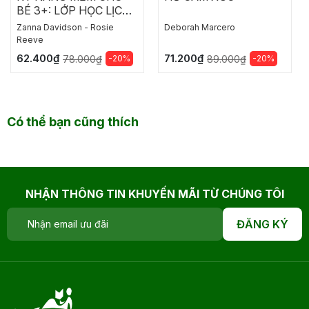
BÉ 3+: LỚP HỌC LỊCH
SỰ CỦA CÔ MOLLY
Zanna Davidson - Rosie
Deborah Marcero
Reeve
62.400₫
71.200₫
-20%
-20%
78.000₫
89.000₫
Có thể bạn cũng thích
NHẬN THÔNG TIN KHUYẾN MÃI TỪ CHÚNG TÔI
ĐĂNG KÝ