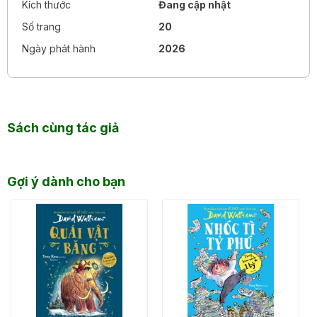
Kích thước
Đang cập nhật
Trọn bộ 12 cuốn Little BIG
Số trang
20
Chats gồm nhiều chủ đề
Ngày phát hành
2026
khác nhau:
Lòng cảm thông
Kiên gan bền chí
Sách cùng tác giả
Gọi tên cảm xúc
Sự bình đẳng
Gợi ý dành cho bạn
Trên khắp thế giới
Tình tâm
Khác biệt gia đình
Ranh giới cơ thể
Mạng lưới an toàn