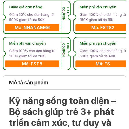
Giảm giá đơn hàng
Miễn phí vận chuyển
N
L
Ư
U
C
O
U
P
O
Giảm 50% cho đơn hàng từ
Giảm 100% cho đơn hàng từ
590K giảm tối đa 50K
150K giảm tối đa 15K
Mã: NHANAM66
Mã: FST82
Miễn phí vận chuyển
Miễn phí vận chuyển
N
L
Ư
U
C
O
U
P
O
Giảm 100% cho đơn hàng từ
Giảm 100% cho đơn hàng từ
200K giảm tối đa 20K
500K giảm tối đa 40K
Mã: FST8
Mã: FS
Mô tả sản phẩm
Kỹ năng sống toàn diện –
Bộ sách giúp trẻ 3+ phát
triển cảm xúc, tư duy và