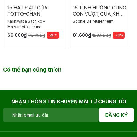
15 HẠT ĐẬU CỦA
15 TÌNH HUỐNG CÙNG
TOTTO-CHAN
CON VƯỢT QUA KHÓ
KHĂN - BIẾN ĐIỀU
Kashiwaba Sachiko -
Sophie De Mullenheim
KHÔNG MONG MUỐN
Matsumoto Haruno
THÀNH NIỀM VUI
60.000₫
81.600₫
-20%
-20%
75.000₫
102.000₫
Có thể bạn cũng thích
NHẬN THÔNG TIN KHUYẾN MÃI TỪ CHÚNG TÔI
ĐĂNG KÝ