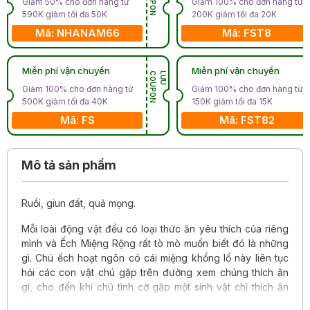
Giảm 50% cho đơn hàng từ
Giảm 100% cho đơn hàng từ
590K giảm tối đa 50K
200K giảm tối đa 20K
Mã: NHANAM66
Mã: FST8
Miễn phí vận chuyển
Miễn phí vận chuyển
N
L
Ư
U
C
O
U
P
O
Giảm 100% cho đơn hàng từ
Giảm 100% cho đơn hàng từ
500K giảm tối đa 40K
150K giảm tối đa 15K
Mã: FS
Mã: FST82
Mô tả sản phẩm
Ruồi, giun đất, quả mọng.
Mỗi loài động vật đều có loại thức ăn yêu thích của riêng
mình và Ếch Miệng Rộng rất tò mò muốn biết đó là những
gì. Chú ếch hoạt ngôn có cái miệng khổng lồ này liên tục
hỏi các con vật chú gặp trên đường xem chúng thích ăn
gì, cho đến khi chú tình cờ gặp một sinh vật chỉ thích ăn
ếch miệng rộng.