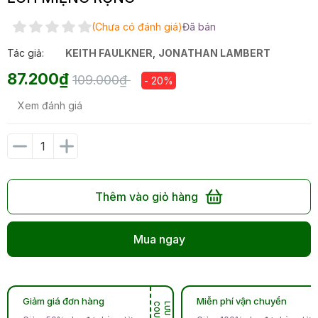
(Chưa có đánh giá)
Đã bán
Tác giả:
KEITH FAULKNER
,
JONATHAN LAMBERT
87.200₫
109.000₫
- 20%
Xem đánh giá
Thêm vào giỏ hàng
Mua ngay
Giảm giá đơn hàng
Miễn phí vận chuyển
N
L
Ư
U
C
O
U
P
O