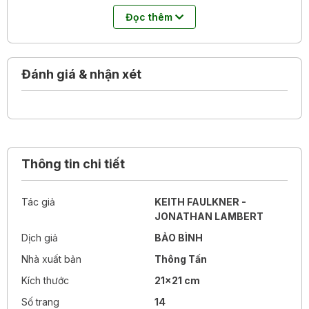
Trẻ nhỏ sẽ cười khúc khích trước sự lặp đi lặp lại ngộ
Đọc thêm
nghĩnh tuyệt vời trong câu chuyện này, và vô cùng thích
thú khi có thể bắt chước hình dạng miệng của các loài
động vật khác nhau nổi lên từ trang giấy mỗi khi lật giở
Đánh giá & nhận xét
sách.
Chúc bạn ngon miệng!
Thông tin chi tiết
Tác giả
KEITH FAULKNER -
JONATHAN LAMBERT
Dịch giả
BẢO BÌNH
Nhà xuất bản
Thông Tấn
Kích thước
21x21 cm
Số trang
14